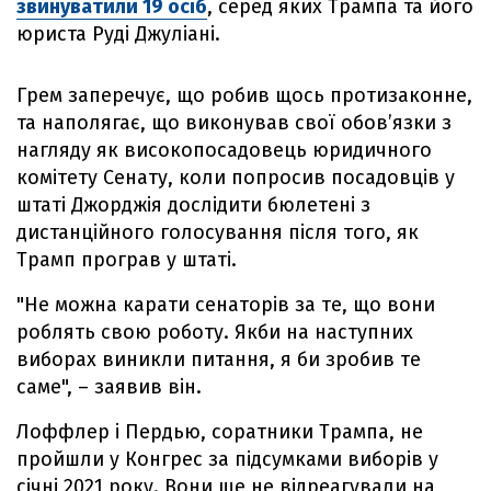
звинуватили 19 осіб
, серед яких Трампа та його
юриста Руді Джуліані.
Грем заперечує, що робив щось протизаконне,
та наполягає, що виконував свої обов’язки з
нагляду як високопосадовець юридичного
комітету Сенату, коли попросив посадовців у
штаті Джорджія дослідити бюлетені з
дистанційного голосування після того, як
Трамп програв у штаті.
"Не можна карати сенаторів за те, що вони
роблять свою роботу. Якби на наступних
виборах виникли питання, я би зробив те
саме", – заявив він.
Лоффлер і Пердью, соратники Трампа, не
пройшли у Конгрес за підсумками виборів у
січні 2021 року. Вони ще не відреагували на