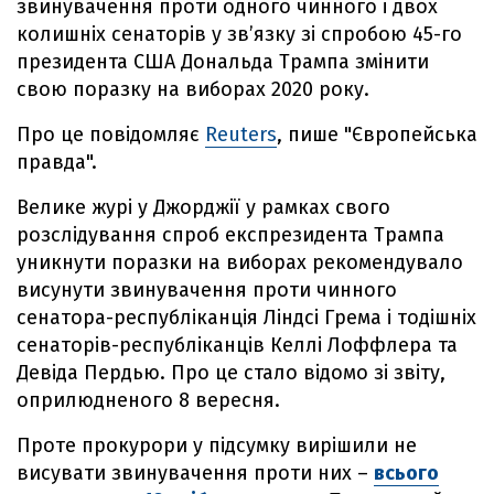
звинувачення проти одного чинного і двох
колишніх сенаторів у зв’язку зі спробою 45-го
президента США Дональда Трампа змінити
свою поразку на виборах 2020 року.
Про це повідомляє
Reuters
, пише "Європейська
правда".
Велике журі у Джорджії у рамках свого
розслідування спроб експрезидента Трампа
уникнути поразки на виборах рекомендувало
висунути звинувачення проти чинного
сенатора-республіканція Ліндсі Грема і тодішніх
сенаторів-республіканців Келлі Лоффлера та
Девіда Пердью. Про це стало відомо зі звіту,
оприлюдненого 8 вересня.
Проте прокурори у підсумку вирішили не
висувати звинувачення проти них –
всього