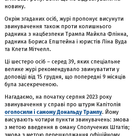
новину.
Окрім згаданих осіб, журі пропонує висунути
звинувачення також проти колишнього
радника з нацбезпеки Трампа Майкла Флінна,
радника Бориса Епштейна і юристів Ліна Вуда
та Клети Мітчелл.
Ці шестеро осіб – серед 39, яких спеціальне
велике журі рекомендувало звинуватити у
доповіді від 15 грудня, що попередні 9 місяців
була засекреченою.
Нагадаємо, на початку серпня 2023 року
звинувачення у справі про штурм Капітолія
оголосили і самому Дональду Трампу
. Йому
висувають чотири пункти звинувачень: змова
з метою введення в оману Сполучених Штатів;
змова з метою перешкоджання офіційному