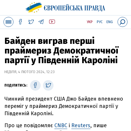
УКР
РУС
ENG
Байден виграв перші
праймериз Демократичної
партії у Південній Кароліні
НЕДІЛЯ, 4 ЛЮТОГО 2024, 12:23
ПОДІЛИТИСЬ:
Чинний президент США Джо Байден впевнено
переміг у праймериз Демократичної партії у
Південній Кароліні.
Про це повідомляє
CNBC
і
Reuters
, пише