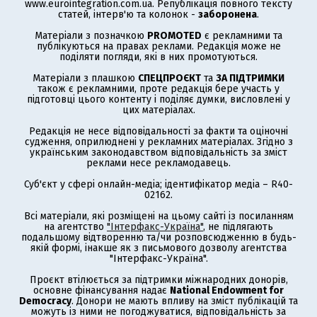
www.eurointegration.com.ua. Републікація повного тексту
статей, інтерв'ю та колонок -
заборонена
.
Матеріали з позначкою
PROMOTED
є рекламними та
публікуються на правах реклами. Редакція може не
поділяти погляди, які в них промотуються.
Матеріали з плашкою
СПЕЦПРОЄКТ
та
ЗА ПІДТРИМКИ
також є рекламними, проте редакція бере участь у
підготовці цього контенту і поділяє думки, висловлені у
цих матеріалах.
Редакція не несе відповідальності за факти та оціночні
судження, оприлюднені у рекламних матеріалах. Згідно з
українським законодавством відповідальність за зміст
реклами несе рекламодавець.
Суб'єкт у сфері онлайн-медіа; ідентифікатор медіа – R40-
02162.
Всі матеріали, які розміщені на цьому сайті із посиланням
на агентство
"Інтерфакс-Україна"
, не підлягають
подальшому відтворенню та/чи розповсюдженню в будь-
якій формі, інакше як з письмового дозволу агентства
"Інтерфакс-Україна".
Проєкт втілюється за підтримки міжнародних донорів,
основне фінансування надає
National Endowment for
Democracy
. Донори не мають впливу на зміст публікацій та
можуть із ними не погоджуватися, відповідальність за