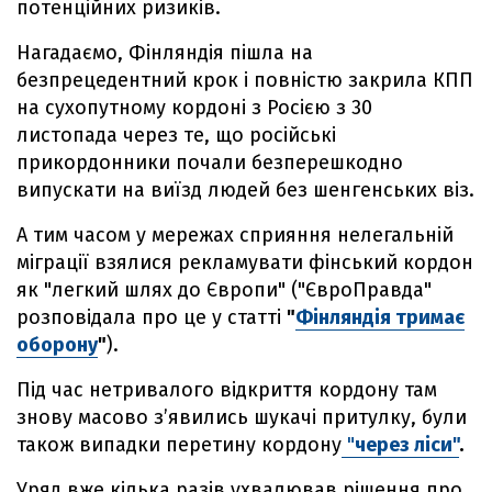
потенційних ризиків.
Нагадаємо, Фінляндія пішла на
безпрецедентний крок і повністю закрила КПП
на сухопутному кордоні з Росією з 30
листопада через те, що російські
прикордонники почали безперешкодно
випускати на виїзд людей без шенгенських віз.
А тим часом у мережах сприяння нелегальній
міграції взялися рекламувати фінський кордон
як "легкий шлях до Європи" ("ЄвроПравда"
розповідала про це у статті
"
Фінляндія тримає
оборону
"
).
Під час нетривалого відкриття кордону там
знову масово з’явились шукачі притулку, були
також випадки перетину кордону
"
через ліси"
.
Уряд вже кілька разів ухвалював рішення про