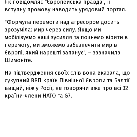
Як повідомляє "Європейська правда", її
вступну промову наводить урядовий портал.
"Формула перемоги над агресором досить
зрозуміла: мир через силу. Якщо ми
мобілізуємо наші зусилля та почнемо вірити в
перемогу, ми зможемо забезпечити мир в
Європі, який нарешті запанує", – зазначила
Шимоніте.
На підтвердження своїх слів вона вказала, що
сукупний ВВП країн Північної Європи та Балтії
вищий, ніж у Росії, не говорячи вже про всі 32
країни-члени НАТО та G7.