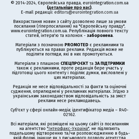
© 2014-2024, Європейська правда, eurointegration.com.ua
(
детальніше про нас
)
.
E-mail редакції:
editors@eurointegration.com.ua
Використання новин з сайту дозволено лише за умови
посилання (гіперпосилання) на "Європейську правду",
www.eurointegration.com.ua. Републікація повного тексту
статей, інтерв'ю та колонок -
заборонена
.
Матеріали з позначкою
PROMOTED
є рекламними та
публікуються на правах реклами. Редакція може не
поділяти погляди, які в них промотуються.
Матеріали з плашкою
СПЕЦПРОЄКТ
та
ЗА ПІДТРИМКИ
також є рекламними, проте редакція бере участь у
підготовці цього контенту і поділяє думки, висловлені у
цих матеріалах.
Редакція не несе відповідальності за факти та оціночні
судження, оприлюднені у рекламних матеріалах. Згідно з
українським законодавством відповідальність за зміст
реклами несе рекламодавець.
Суб'єкт у сфері онлайн-медіа; ідентифікатор медіа – R40-
02162.
Всі матеріали, які розміщені на цьому сайті із посиланням
на агентство
"Інтерфакс-Україна"
, не підлягають
подальшому відтворенню та/чи розповсюдженню в будь-
якій формі, інакше як з письмового дозволу агентства