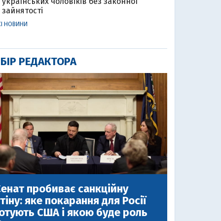
українських чоловіків без законної
зайнятості
СІ НОВИНИ
БІР РЕДАКТОРА
енат пробиває санкційну
тіну: яке покарання для Росії
отують США і якою буде роль