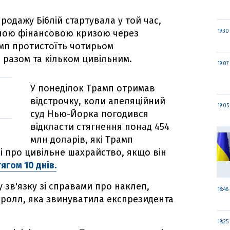
родажу Біблій стартувала у той час,
зною фінансовою кризою через
19:30
амп протистоїть чотирьом
разом та кільком цивільним.
19:07
У понеділок Трамп отримав
відстрочку, коли апеляційний
19:05
суд Нью-Йорка погодився
відкласти стягнення понад 454
млн доларів, які Трамп
і про цивільне шахрайство, якщо він
ягом 10 днів.
у зв'язку зі справами про наклеп,
18:48
ролл, яка звинуватила експрезидента
18:25