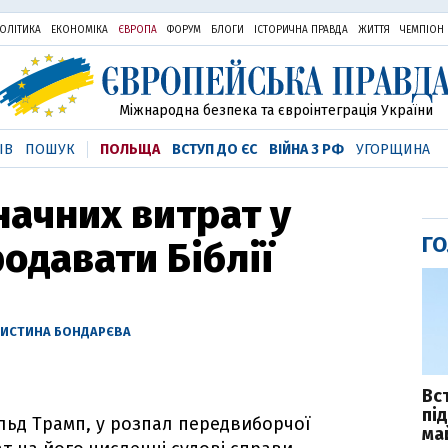
ОЛІТИКА
ЕКОНОМІКА
ЄВРОПА
ФОРУМ
БЛОГИ
ІСТОРИЧНА ПРАВДА
ЖИТТЯ
ЧЕМПІОН
Міжнародна безпека та євроінтеграція України
ІВ
ПОШУК
ПОЛЬЩА
ВСТУП ДО ЄС
ВІЙНА З РФ
УГОРЩИНА
начних витрат у
ГО
родавати Біблії
РИСТИНА БОНДАРЄВА
Вс
пі
ьд Трамп, у розпал передвиборчої
ма