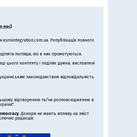
о нас
)
.
eurointegration.com.ua. Републікація повного
іляти погляди, які в них промотуються.
ці цього контенту і поділяє думки, висловлені
з українським законодавством відповідальність
альшому відтворенню та/чи розповсюдженню в
раїна".
Democracy
. Донори не мають впливу на зміст
иключно редакція.