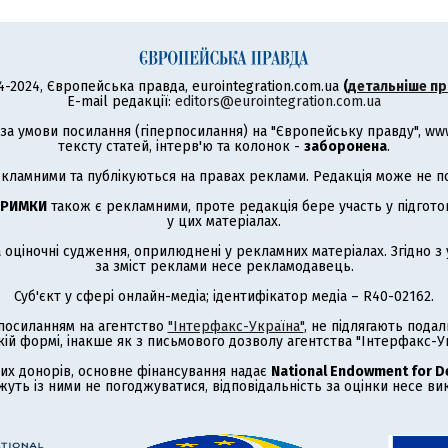
4-2024, Європейська правда, eurointegration.com.ua
(
детальніше пр
E-mail редакції:
editors@eurointegration.com.ua
а умови посилання (гіперпосилання) на "Європейську правду", www.
тексту статей, інтерв'ю та колонок -
заборонена
.
кламними та публікуються на правах реклами. Редакція може не под
ТРИМКИ
також є рекламними, проте редакція бере участь у підготов
у цих матеріалах.
а оціночні судження, оприлюднені у рекламних матеріалах. Згідно 
за зміст реклами несе рекламодавець.
Суб'єкт у сфері онлайн-медіа; ідентифікатор медіа – R40-02162.
з посиланням на агентство
"Інтерфакс-Україна"
, не підлягають под
кій формі, інакше як з письмового дозволу агентства "Інтерфакс-Ук
их донорів, основне фінансування надає
National Endowment for 
жуть із ними не погоджуватися, відповідальність за оцінки несе в