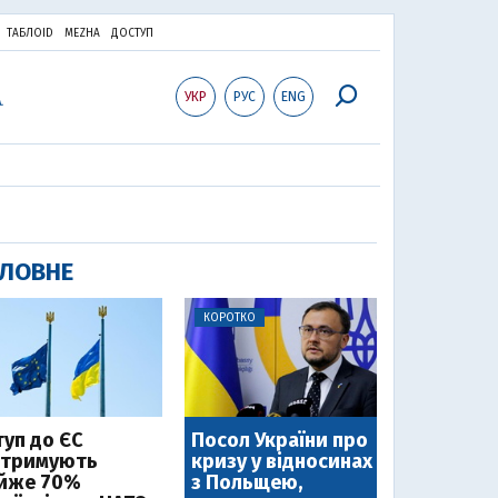
ТАБЛОID
MEZHA
ДОСТУП
УКР
РУС
ENG
ЛОВНЕ
КОРОТКО
туп до ЄС
Посол України про
дтримують
кризу у відносинах
йже 70%
з Польщею,