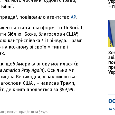
ат на його численні судові справи,
укр
– 
іблії.
правда", повідомило агентство
АР
.
ідео на своїй платформі Truth Social,
ти Біблію "Боже, благослови США",
ю кантрі-співака Лі Грінвуда. Трамп
на кожному зі своїх мітингів і
Зе
ах.
зв
пос
так, щоб Америка знову молилася (в
пр
e America Pray Again
). Оскільки ми
Ук
ниці та Великодня, я закликаю вас
лагослови США", – написав Трамп,
, де книга продається за $59,99.
ОС
20:0
анці можуть придбати за $59,99