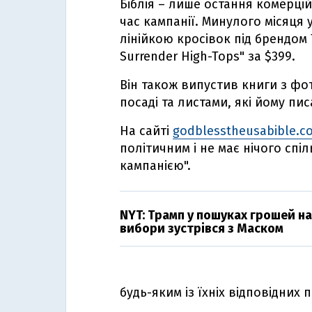
Біблія – лише остання комерцій
час кампанії. Минулого місяця
лінійкою кросівок під брендом
Surrender High-Tops" за $399.
Він також випустив книги з ф
посаді та листами, які йому пис
На сайті
godblesstheusabible.c
політичним і не має нічого сп
кампанією".
NYT: Трамп у пошуках грошей на
вибори зустрівся з Маском
будь-яким із їхніх відповідних 