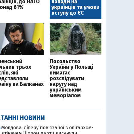
аїнців, до НАТО
напади на
понад 61%
українців та умови
вступу до ЄС
ленський
Посольство
ільнив трьох
України у Польщі
лів, які
вимагає
едставляли
розслідувати
раїну на Балканах
наругу над
українським
меморіалом
ТАННІ НОВИНИ
Молдова: лідеру пов’язаної з олігархом-
4
втікачем Шором партії висунули