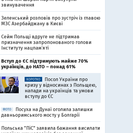
звинувачення
Зеленський розповів про зустріч із главою
МЗС Азербайджану в Києві
Сейм Польщі вдруге не підтримав
призначення запропонованого голови
Інституту нацпам’яті
Вступ до ЄС підтримують майже 70%
українців, до НАТО – понад 61%
Посол України про
КОРОТКО
кризу у відносинах з Польщею,
напади на українців та умови
вступу до ЄС
Посуха на Дунаї оголила залишки
ФОТО
давньоримського мосту у Болгарії
Польська "ПіС" заявила бажання висилати