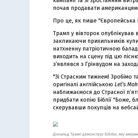
кампанії та зі зростанням витр
почав продавати американцям Б
Про це, як пише "Європейська 
Трамп у вівторок опублікував в
закликаючи прихильників купи
натхненну патріотичною баладо
виходить на сцену під цю пісню 
з’являвся з Грінвудом на заход
"Зі Страсним тижнем! Зробімо 
оригіналі англійською
Let’s Mak
наближаємося до Страсної п’ят
придбати копію Біблії "Боже, б
скерувавши покупців на вебсайт
Дональд Трамп демонструє Біблію, яку америк