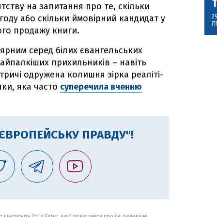
тству на запитання про те, скільки
2
угоду або скільки ймовірний кандидат у
П
ого продажу книги.
ярним серед білих євангельських
найпалкіших прихильників – навіть
тричі одружена колишня зірка реаліті-
нки, яка часто
суперечила вченню
"ЄВРОПЕЙСЬКУ ПРАВДУ"!
 і натисніть Ctrl + Enter, щоб повідомити про це редакцію.