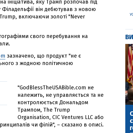
на ініціатива, яку Трамп розпочав під
 у Філадельфії він дебютував з новою
У
 Trump, включаючи золоті "Never
отографіями свого перебування на
ВИ
али.
om
зазначено, що продукт "не є
ільного з жодною політичною
"GodBlessTheUSABible.com не
належить, не управляється та не
контролюється Дональдом
Трампом, The Trump
С
Organisation, CIC Ventures LLC або
с
принципалів чи філій", – сказано в описі.
г