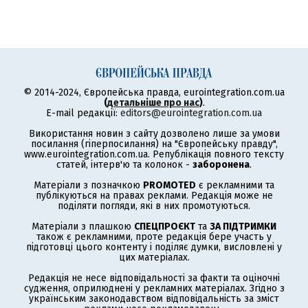
© 2014-2024, Європейська правда, eurointegration.com.ua
(
детальніше про нас
)
.
E-mail редакції:
editors@eurointegration.com.ua
Використання новин з сайту дозволено лише за умови
посилання (гіперпосилання) на "Європейську правду",
www.eurointegration.com.ua. Републікація повного тексту
статей, інтерв'ю та колонок -
заборонена
.
Матеріали з позначкою
PROMOTED
є рекламними та
публікуються на правах реклами. Редакція може не
поділяти погляди, які в них промотуються.
Матеріали з плашкою
СПЕЦПРОЄКТ
та
ЗА ПІДТРИМКИ
також є рекламними, проте редакція бере участь у
підготовці цього контенту і поділяє думки, висловлені у
цих матеріалах.
Редакція не несе відповідальності за факти та оціночні
судження, оприлюднені у рекламних матеріалах. Згідно з
українським законодавством відповідальність за зміст