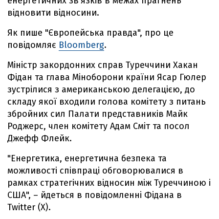
енергетичних зв'язків в межах прагнень
відновити відносини.
Як пише "Європейська правда", про це
повідомляє
Bloomberg
.
Міністр закордонних справ Туреччини Хакан
Фідан та глава Міноборони країни Ясар Гюлер
зустрілися з американською делегацією, до
складу якої входили голова комітету з питань
збройних сил Палати представників Майк
Роджерс, член комітету Адам Сміт та посол
Джефф Флейк.
"Енергетика, енергетична безпека та
можливості співпраці обговорювалися в
рамках стратегічних відносин між Туреччиною і
США", – йдеться в повідомленні Фідана в
Twitter (X).