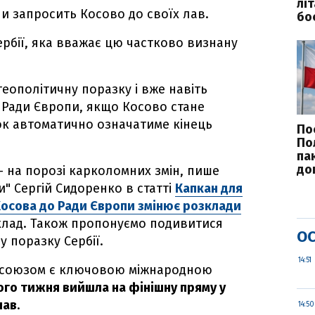
лі
и запросить Косово до своїх лав.
бо
рбії, яка вважає цю частково визнану
геополітичну поразку і вже навіть
 Ради Європи, якщо Косово стане
рок автоматично означатиме кінець
По
По
па
до
– на порозі карколомних змін, пише
" Сергій Сидоренко в статті
Капкан для
 Косова до Ради Європи змінює розклади
виклад. Також пропонуємо подивитися
ОС
у поразку Сербії.
14:51
росоюзом є ключовою міжнародною
ого тижня вийшла на фінішну пряму у
лав
.
14:50