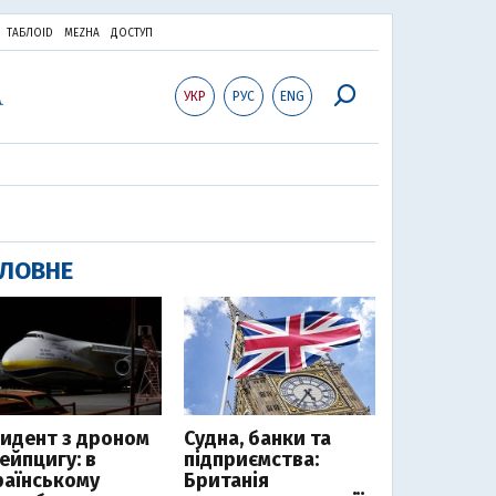
ТАБЛОID
MEZHA
ДОСТУП
УКР
РУС
ENG
ЛОВНЕ
цидент з дроном
Судна, банки та
ейпцигу: в
підприємства:
раїнському
Британія