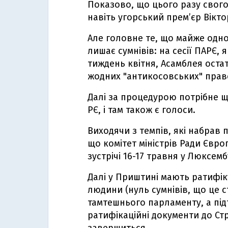
Показово, що цього разу свого 
навіть угорський прем’єр Вікто
Але головне те, що майже одно
лишає сумнівів: на сесії ПАРЄ, я
тиждень квітня, Асамблея оста
жодних "антикосовських" прав
Далі за процедурою потрібне ще
РЄ, і там також є голоси.
Виходячи з темпів, які набрав
що комітет міністрів Ради Євро
зустрічі 16-17 травня у Люксемб
Далі у Приштині мають ратифі
людини (нуль сумнівів, що це 
тамтешнього парламенту, а пі
ратифікаційні документи до Стр