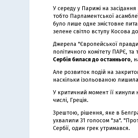
У середу у Парижі на засідання
тобто Парламентської асамбле
було лише одне змістовне питан
зелене світло вступу Косова д
Джерела "Європейської правди
політичного комітету ПАРЄ, та т
Сербія билася до останнього
, 
Але розвиток подій на закрито
наскільки ізольованою лишила
У критичний момент її кинули 
числі, Греція.
Зрештою, рішення, яке в Белгр
ухвалили 31 голосом "за". "Пр
Сербії, один грек утримався.