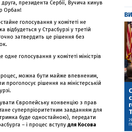
друга, президента Сербії, Вучича кинув
р Орбан!
ВИ
стайне голосування у комітеті не
ка відбудеться у Страсбурзі у третій
точно затвердить це рішення без
ок.
 одне голосування у комітеті міністрів
 процес, можна бути майже впевненим,
пи проголосує рішення на міністерській
С
урзі.
с
кувати Європейську конвенцію з прав
г
стане суперпріоритетним завданням для
дтримка буде одностайною), передати
2
асбурга – і процес вступу
для Косова
П