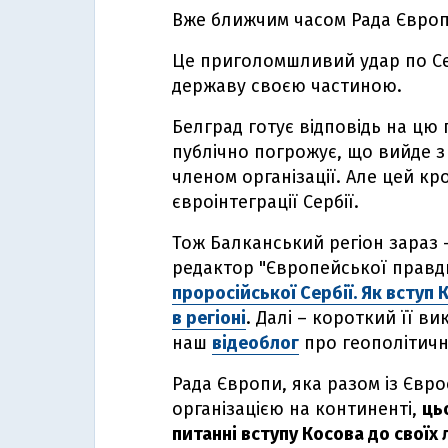
Вже ближчим часом Рада Європ
Це приголомшливий удар по Се
державу своєю частиною.
Белград готує відповідь на цю 
публічно погрожує, що вийде з
членом організації. Але цей к
євроінтеграції Сербії.
Тож Балканський регіон зараз 
редактор "Європейської правди
проросійської Сербії. Як вступ
в регіоні
. Далі – короткий її 
наш
відеоблог
про геополітичн
Рада Європи, яка разом із Єв
організацією на континенті,
ць
питанні вступу Косова до своїх 