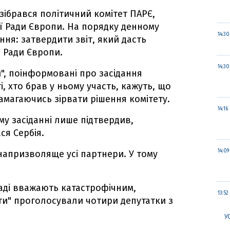
 зібрався політичний комітет ПАРЄ,
ї Ради Європи. На порядку денному
14:30
ня: затвердити звіт, який дасть
о Ради Європи.
14:30
", поінформовані про засідання
і, хто брав у ньому участь, кажуть, що
намагаючись зірвати рішення комітету.
14:16
му засіданні лише підтвердив,
ся Сербія.
14:09
напризволяще усі партнери. У тому
аді вважають катастрофічним,
13:52
оти" проголосували чотири депутатки з
У