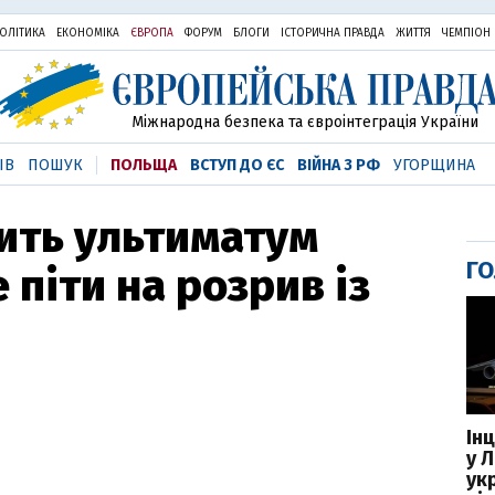
ОЛІТИКА
ЕКОНОМІКА
ЄВРОПА
ФОРУМ
БЛОГИ
ІСТОРИЧНА ПРАВДА
ЖИТТЯ
ЧЕМПІОН
Міжнародна безпека та євроінтеграція України
ІВ
ПОШУК
ПОЛЬЩА
ВСТУП ДО ЄС
ВІЙНА З РФ
УГОРЩИНА
вить ультиматум
ГО
 піти на розрив із
Ін
у Л
ук