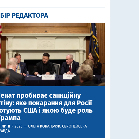
БІР РЕДАКТОРА
енат пробиває санкційну
тіну: яке покарання для Росії
отують США і якою буде роль
Трампа
9 ЛИПНЯ 2026 —
ОЛЬГА КОВАЛЬЧУК
, ЄВРОПЕЙСЬКА
РАВДА