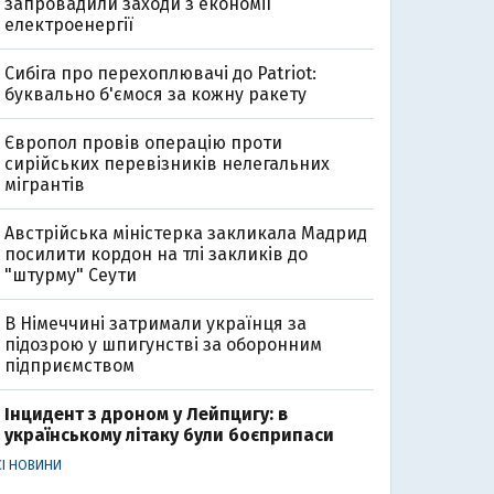
запровадили заходи з економії
електроенергії
Сибіга про перехоплювачі до Patriot:
буквально б'ємося за кожну ракету
Європол провів операцію проти
сирійських перевізників нелегальних
мігрантів
Австрійська міністерка закликала Мадрид
посилити кордон на тлі закликів до
"штурму" Сеути
В Німеччині затримали українця за
підозрою у шпигунстві за оборонним
підприємством
Інцидент з дроном у Лейпцигу: в
українському літаку були боєприпаси
СІ НОВИНИ