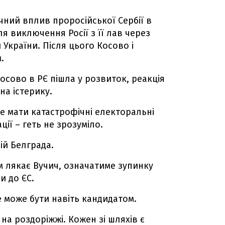
чний вплив проросійської Сербії в
ля виключення Росії з її лав через
України. Після цього Косово і
.
осово в РЄ пішла у розвиток, реакція
на істерику.
же мати катастрофічні електоральні
ції – геть не зрозуміло.
ій Белграда.
им лякає Вучич, означатиме зупинку
и до ЄС.
е може бути навіть кандидатом.
на роздоріжжі. Кожен зі шляхів є