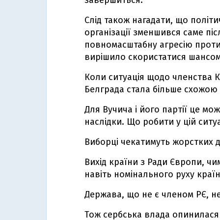
завершиться.
Слід також нагадати, що політи
організації зменшився саме піс
повномасштабну агресію проти 
вирішило скористатися шансом
Коли ситуація щодо членства К
Белграда стала більше схожою 
Для Вучича і його партії це мо
наслідки. Що робити у цій ситуа
Виборці чекатимуть жорстких д
Вихід країни з Ради Європи, ч
навіть номінального руху країн
Держава, що не є членом РЄ, н
Тож сербська влада опинилася 