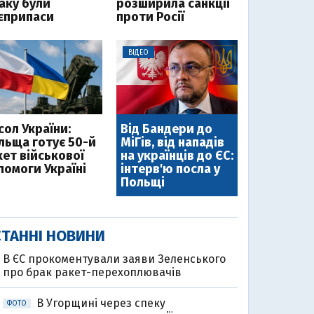
таку були
розширила санкції
єприпаси
проти Росії
ВІДЕО
сол України:
Від Бандери до
льща готує 50-й
МіГів, від нападів
кет військової
на українців до ЄС:
помоги Україні
інтерв'ю посла у
Польщі
ТАННІ НОВИНИ
В ЄС прокоментували заяви Зеленського
про брак ракет-перехоплювачів
В Угорщині через спеку
ФОТО