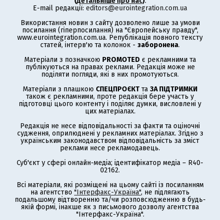
(
детальніше про нас
)
.
E-mail редакції:
editors@eurointegration.com.ua
Використання новин з сайту дозволено лише за умови
посилання (гіперпосилання) на "Європейську правду",
www.eurointegration.com.ua. Републікація повного тексту
статей, інтерв'ю та колонок -
заборонена
.
Матеріали з позначкою
PROMOTED
є рекламними та
публікуються на правах реклами. Редакція може не
поділяти погляди, які в них промотуються.
Матеріали з плашкою
СПЕЦПРОЄКТ
та
ЗА ПІДТРИМКИ
також є рекламними, проте редакція бере участь у
підготовці цього контенту і поділяє думки, висловлені у
цих матеріалах.
Редакція не несе відповідальності за факти та оціночні
судження, оприлюднені у рекламних матеріалах. Згідно з
українським законодавством відповідальність за зміст
реклами несе рекламодавець.
Суб'єкт у сфері онлайн-медіа; ідентифікатор медіа – R40-
02162.
Всі матеріали, які розміщені на цьому сайті із посиланням
на агентство
"Інтерфакс-Україна"
, не підлягають
подальшому відтворенню та/чи розповсюдженню в будь-
якій формі, інакше як з письмового дозволу агентства
"Інтерфакс-Україна".