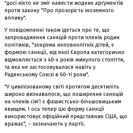
"досі ніхто не зміг навести жодних аргументів
проти закону "Про прозорість іноземного
впливу".
У повідомленні також ідеться про те, що
запровадження санкцій проти членів родин
політиків, "зокрема неповнолітніх дітей, є
формою санкції, від якої Європа категорично
відмовляється з 40-х років минулого століття,
та яка не застосовувалася навіть у
Радянському Союзі в 60-ті роки".
"У цивілізованому світі протягом десятиліть
широко визнавалося, що поширення санкцій
на членів сім'ї є фашистсько-більшовицьким
явищем. І ось тепер цю форму санкції
використовує офіційний представник США, що
вражає", – зазначають у партії.