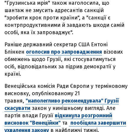
"Грузинська мрія" також наголосила, що
шантаж не змусить адресантів санкцій
"зробити крок проти країни", а "санкції є
контрпродуктивними й завдають шкоди самій
особі, яка їх запроваджує".
Раніше державний секретар США Ентоні
Блінкен
оголосив про запровадження
візових
обмежень щодо Грузії, які стосуватимуться
осіб, відповідальних за підрив демократії у
країні.
Венеційська комісія Ради Європи у терміновому
висновку, опублікованому 21
травня,
"наполегливо рекомендувала" Грузії
скасувати
закон у нинішньому вигляді. Але
партія влади Грузії
відкинула розгромний
висновок "Венеційки"
та
пообіцяла завершити
ухвалення закону
в найближчі тижні.