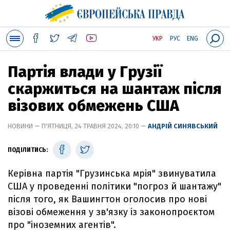
УКР
РУС
ENG
Партія влади у Грузії
скаржиться на шантаж після
візових обмежень США
НОВИНИ — П'ЯТНИЦЯ, 24 ТРАВНЯ 2024, 20:10 —
АНДРІЙ СИНЯВСЬКИЙ
ПОДІЛИТИСЬ:
Керівна партія "Грузинська мрія" звинуватила
США у проведенні політики "погроз й шантажу"
після того, як Вашингтон оголосив про нові
візові обмеження у зв'язку із законопроєктом
про "іноземних агентів".