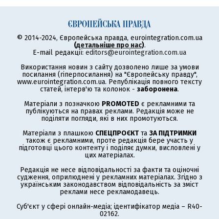
© 2014-2024, Європейська правда, eurointegration.com.ua
(
детальніше про нас
)
.
E-mail редакції:
editors@eurointegration.com.ua
Використання новин з сайту дозволено лише за умови
посилання (гіперпосилання) на "Європейську правду",
www.eurointegration.com.ua. Републікація повного тексту
статей, інтерв'ю та колонок -
заборонена
.
Матеріали з позначкою
PROMOTED
є рекламними та
публікуються на правах реклами. Редакція може не
поділяти погляди, які в них промотуються.
Матеріали з плашкою
СПЕЦПРОЄКТ
та
ЗА ПІДТРИМКИ
також є рекламними, проте редакція бере участь у
підготовці цього контенту і поділяє думки, висловлені у
цих матеріалах.
Редакція не несе відповідальності за факти та оціночні
судження, оприлюднені у рекламних матеріалах. Згідно з
українським законодавством відповідальність за зміст
реклами несе рекламодавець.
Суб'єкт у сфері онлайн-медіа; ідентифікатор медіа – R40-
02162.