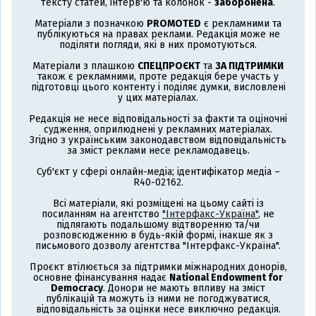
тексту статей, інтерв'ю та колонок -
заборонена
.
Матеріали з позначкою
PROMOTED
є рекламними та
публікуються на правах реклами. Редакція може не
поділяти погляди, які в них промотуються.
Матеріали з плашкою
СПЕЦПРОЄКТ
та
ЗА ПІДТРИМКИ
також є рекламними, проте редакція бере участь у
підготовці цього контенту і поділяє думки, висловлені
у цих матеріалах.
Редакція не несе відповідальності за факти та оціночні
судження, оприлюднені у рекламних матеріалах.
Згідно з українським законодавством відповідальність
за зміст реклами несе рекламодавець.
Суб'єкт у сфері онлайн-медіа; ідентифікатор медіа –
R40-02162.
Всі матеріали, які розміщені на цьому сайті із
посиланням на агентство
"Інтерфакс-Україна"
, не
підлягають подальшому відтворенню та/чи
розповсюдженню в будь-якій формі, інакше як з
письмового дозволу агентства "Інтерфакс-Україна".
Проєкт втілюється за підтримки міжнародних донорів,
основне фінансування надає
National Endowment for
Democracy
. Донори не мають впливу на зміст
публікацій та можуть із ними не погоджуватися,
відповідальність за оцінки несе виключно редакція.