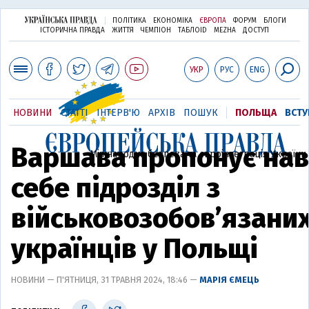
ПОЛІТИКА
ЕКОНОМІКА
ЄВРОПА
ФОРУМ
БЛОГИ
ІСТОРИЧНА ПРАВДА
ЖИТТЯ
ЧЕМПІОН
ТАБЛОID
MEZHA
ДОСТУП
УКР
РУС
ENG
НОВИНИ
СТАТТІ
ІНТЕРВ'Ю
АРХІВ
ПОШУК
ПОЛЬЩА
ВСТУ
Варшава пропонує нав
Міжнародна безпека та євроінтеграція України
себе підрозділ з
військовозобов’язани
українців у Польщі
НОВИНИ — П'ЯТНИЦЯ, 31 ТРАВНЯ 2024, 18:46 —
МАРІЯ ЄМЕЦЬ