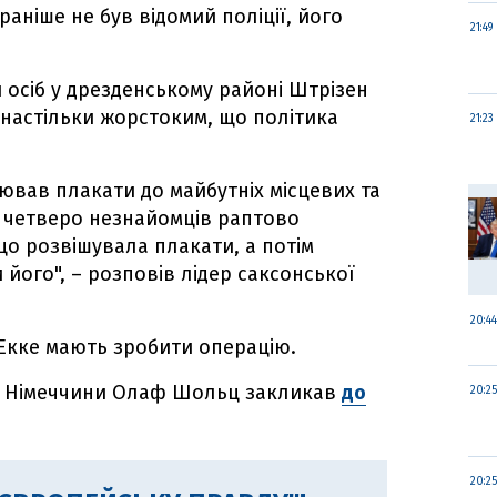
раніше не був відомий поліції, його
21:49
и осіб у дрезденському районі Штрізен
в настільки жорстоким, що політика
21:23
еював плакати до майбутніх місцевих та
и четверо незнайомців раптово
що розвішувала плакати, а потім
його", – розповів лідер саксонської
20:44
 Екке мають зробити операцію.
р Німеччини Олаф Шольц закликав
до
20:25
20:25