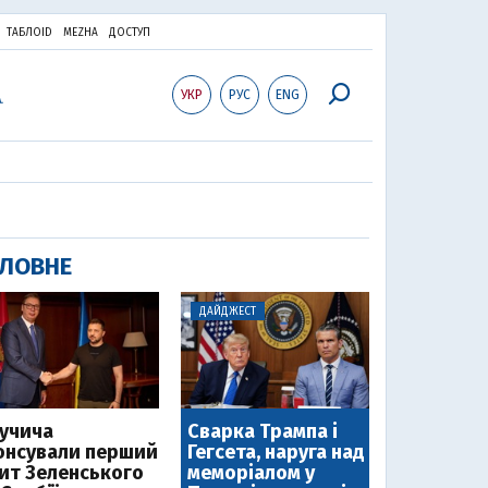
ТАБЛОID
MEZHA
ДОСТУП
УКР
РУС
ENG
ЛОВНЕ
ДАЙДЖЕСТ
Вучича
Сварка Трампа і
онсували перший
Гегсета, наруга над
зит Зеленського
меморіалом у