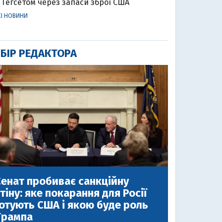
Гегсетом через запаси зброї США
СІ НОВИНИ
БІР РЕДАКТОРА
енат пробиває санкційну
тіну: яке покарання для Росії
отують США і якою буде роль
Трампа