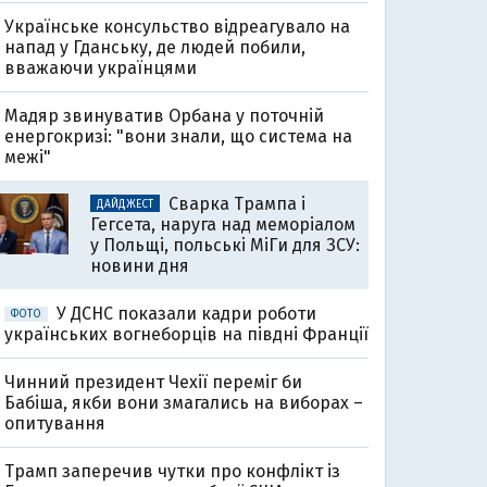
Українське консульство відреагувало на
напад у Гданську, де людей побили,
вважаючи українцями
Мадяр звинуватив Орбана у поточній
енергокризі: "вони знали, що система на
межі"
Сварка Трампа і
ДАЙДЖЕСТ
Гегсета, наруга над меморіалом
у Польщі, польські МіГи для ЗСУ:
новини дня
У ДСНС показали кадри роботи
ФОТО
українських вогнеборців на півдні Франції
Чинний президент Чехії переміг би
Бабіша, якби вони змагались на виборах –
опитування
Трамп заперечив чутки про конфлікт із