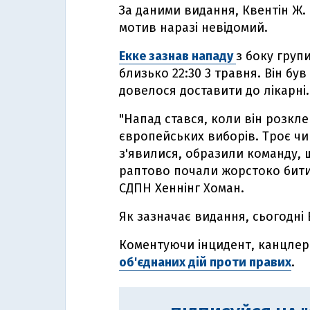
За даними видання, Квентін Ж. 
мотив наразі невідомий.
Екке зазнав нападу
з боку груп
близько 22:30 3 травня. Він бу
довелося доставити до лікарні.
"Напад стався, коли він розкл
європейських виборів. Троє ч
з'явилися, образили команду, 
раптово почали жорстоко бити 
СДПН Хеннінг Хоман.
Як зазначає видання, сьогодні
Коментуючи інцидент, канцле
об'єднаних дій проти правих
.