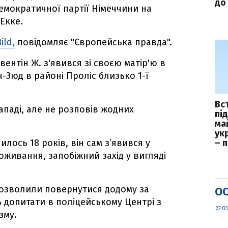
до 
емократичної партії Німеччини на
Екке.
ild,
повідомляє "Європейська правда".
вентін Ж. з'явився зі своєю матір'ю в
-Зюд в районі Проліс близько 1-ї
Вс
нападі, але не розповів жодних
пі
ма
укр
лось 18 років, він сам з’явився у
– 
роживання, запобіжний захід у вигляді
 дозволили повернутися додому за
ОС
 допитати в поліцейському Центрі з
22:03
зму.