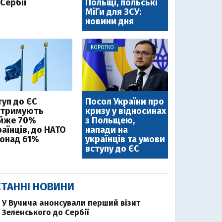
Сербії
Польщі, польські
МіГи для ЗСУ:
новини дня
КОРОТКО
туп до ЄС
Посол України про
дтримують
кризу у відносинах
йже 70%
з Польщею,
аїнців, до НАТО
напади на
понад 61%
українців та умови
вступу до ЄС
ТАННІ НОВИНИ
У Вучича анонсували перший візит
Зеленського до Сербії