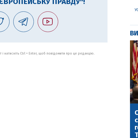
"ЄВРОПЕЙСЬКУ ПРАВДУ"!
У
ВИ
 і натисніть Ctrl + Enter, щоб повідомити про це редакцію.
С
с
г