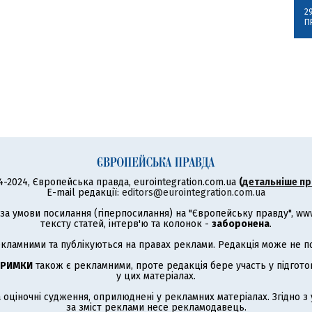
2
П
4-2024, Європейська правда, eurointegration.com.ua
(
детальніше пр
E-mail редакції:
editors@eurointegration.com.ua
а умови посилання (гіперпосилання) на "Європейську правду", www.
тексту статей, інтерв'ю та колонок -
заборонена
.
кламними та публікуються на правах реклами. Редакція може не под
ТРИМКИ
також є рекламними, проте редакція бере участь у підготов
у цих матеріалах.
а оціночні судження, оприлюднені у рекламних матеріалах. Згідно 
за зміст реклами несе рекламодавець.