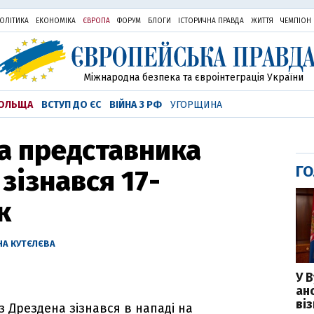
ОЛІТИКА
ЕКОНОМІКА
ЄВРОПА
ФОРУМ
БЛОГИ
ІСТОРИЧНА ПРАВДА
ЖИТТЯ
ЧЕМПІОН
Міжнародна безпека та євроінтеграція України
ОЛЬЩА
ВСТУП ДО ЄС
ВІЙНА З РФ
УГОРЩИНА
на представника
ГО
зізнався 17-
к
НА КУТЄЛЄВА
У 
ан
ві
з Дрездена зізнався в нападі на