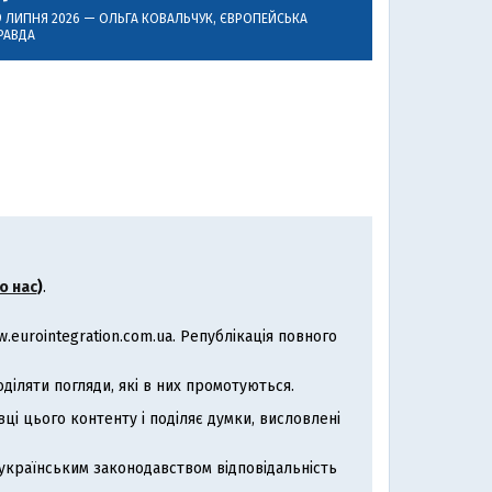
9 ЛИПНЯ 2026 —
ОЛЬГА КОВАЛЬЧУК
, ЄВРОПЕЙСЬКА
РАВДА
о нас
)
.
eurointegration.com.ua. Републікація повного
іляти погляди, які в них промотуються.
ці цього контенту і поділяє думки, висловлені
з українським законодавством відповідальність