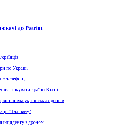
ювачі до Patriot
українців
ри по Україні
 по телефону
ння атакувати країни Балтії
користанням українських дронів
ації "Талібану"
я інциденту з дроном