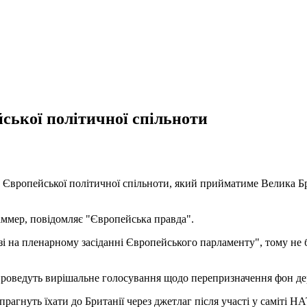
ської політичної спільноти
 Європейської політичної спільноти, який прийматиме Велика Бр
аммер, повідомляє "Європейська правда".
і на пленарному засіданні Європейського парламенту", тому не б
 проведуть вирішальне голосування щодо перепризначення фон де
 прагнуть їхати до Британії через джетлаг після участі у саміті