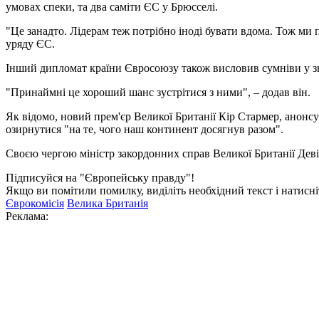
умовах спеки, та два саміти ЄС у Брюсселі.
"Це занадто. Лідерам теж потрібно іноді бувати вдома. Тож ми 
уряду ЄС.
Інший дипломат країни Євросоюзу також висловив сумніви у зна
"Принаймні це хороший шанс зустрітися з ними", – додав він.
Як відомо, новий прем'єр Великої Британії Кір Стармер, анонс
озирнутися "на те, чого наш континент досягнув разом".
Своєю чергою міністр закордонних справ Великої Британії Дев
Підписуйся на "Європейську правду"!
Якщо ви помітили помилку, виділіть необхідний текст і натисніт
Єврокомісія
Велика Британія
Реклама: