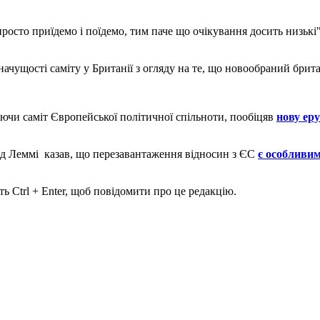
просто приїдемо і поїдемо, тим паче що очікування досить низьк
чущості саміту у Британії з огляду на те, що новообраний брита
уючи саміт Європейської політичної спільноти, пообіцяв
нову ер
ід Леммі казав, що перезавантаження відносин з ЄС
є особливи
ь Ctrl + Enter, щоб повідомити про це редакцію.