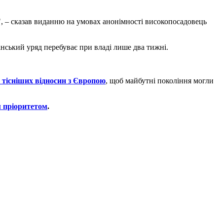
і", – сказав виданню на умовах анонімності високопосадовець
нський уряд перебуває при владі лише два тижні.
у тісніших відносин з Європою
, щоб майбутні покоління могли
м пріоритетом
.