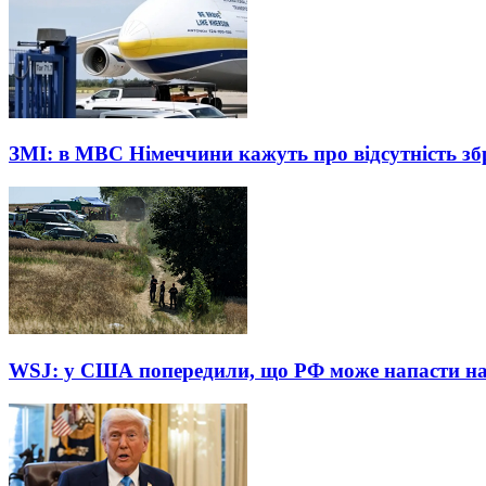
ЗМІ: в МВС Німеччини кажуть про відсутність зб
WSJ: у США попередили, що РФ може напасти на 