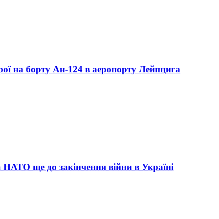
рої на борту Ан-124 в аеропорту Лейпцига
НАТО ще до закінчення війни в Україні