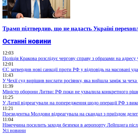
Трамп підтвердив, що не надасть Україні перехопл
Останні новини
12:03
Поліція Кракова розслідує чергову справу з образами на адресу 
12:01
ЄС затвердив нові санкції проти РФ у відповідь на масовані уда
11:43
У Чехії суд вирішив вислати росіянку, яка вийшла заміж за чеха
11:39
Міністр оборони Литви: РФ поки не ухвалила конкретного ріше
11:25
У Латвії відреагували на попередження щодо операції РФ з ви
11:21
Президентка Молдови відреагувала на скандал з приїздом делег
11:04
Німеччина посилить заходи безпеки в аеропорту Лейпцига післ
Усі новини