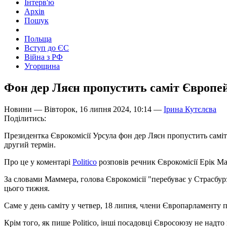
Інтерв'ю
Архів
Пошук
Польща
Вступ до ЄС
Війна з РФ
Угорщина
Фон дер Ляєн пропустить саміт Європей
Новини — Вівторок, 16 липня 2024, 10:14 —
Ірина Кутєлєва
Поділитись:
Президентка Єврокомісії Урсула фон дер Ляєн пропустить саміт
другий термін.
Про це у коментарі
Politico
розповів речник Єврокомісії Ерік М
За словами Маммера, голова Єврокомісії "перебуває у Страсбурз
цього тижня.
Саме у день саміту у четвер, 18 липня, члени Європарламенту
Крім того, як пише Politico, інші посадовці Євросоюзу не надто