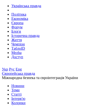
Українська правда
Політика
Економіка
Європа
Форум
Блоги
Історична правда
Життя
Чемпіон
ТаблоID
Mezha
Доступ
Укр
Рус
Eng
Європейська правда
Міжнародна безпека та євроінтеграція України
Новини
Теми
Статті
Інтерв'ю
Колонки