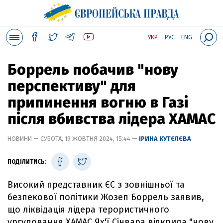
УКР
РУС
ENG
Боррель побачив "нову
перспективу" для
припинення вогню в Газі
після вбивства лідера ХАМАС
НОВИНИ — СУБОТА, 19 ЖОВТНЯ 2024, 15:44 —
ІРИНА КУТЄЛЄВА
ПОДІЛИТИСЬ:
Високий представник ЄС з зовнішньої та
безпекової політики Жозеп Боррель заявив,
що ліквідація лідера терористичного
ургуповання ХАМАС Ях'ї Сінвара відкрила "нову