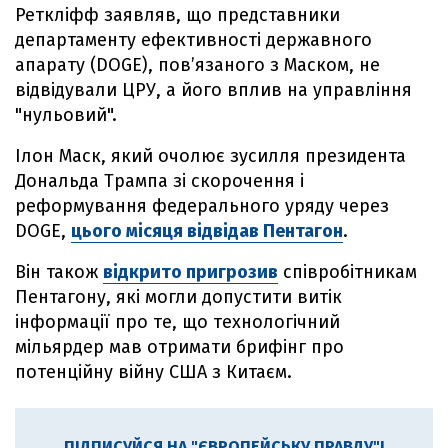
Реткліфф заявляв, що представники
департаменту ефективності державного
апарату (DOGE), повʼязаного з Маском, не
відвідували ЦРУ, а його вплив на управління
"нульовий".
Ілон Маск, який очолює зусилля президента
Дональда Трампа зі скорочення і
реформування федерального уряду через
DOGE,
цього місяця відвідав Пентагон
.
Він також
відкрито пригрозив
співробітникам
Пентагону, які могли допустити витік
інформації про те, що технологічний
мільярдер мав отримати брифінг про
потенційну війну США з Китаєм.
ПІДПИСУЙСЯ НА "ЄВРОПЕЙСЬКУ ПРАВДУ"!