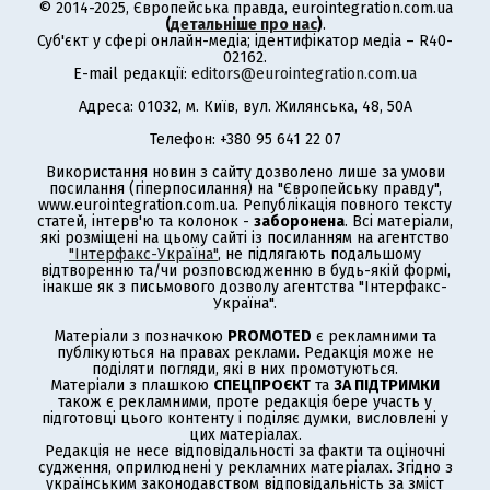
© 2014-2025, Європейська правда, eurointegration.com.ua
(
детальніше про нас
)
.
Суб'єкт у сфері онлайн-медіа; ідентифікатор медіа – R40-
02162.
E-mail редакції:
editors@eurointegration.com.ua
Адреса: 01032, м. Київ, вул. Жилянська, 48, 50А
Телефон: +380 95 641 22 07
Використання новин з сайту дозволено лише за умови
посилання (гіперпосилання) на "Європейську правду",
www.eurointegration.com.ua. Републікація повного тексту
статей, інтерв'ю та колонок -
заборонена
. Всі матеріали,
які розміщені на цьому сайті із посиланням на агентство
"Інтерфакс-Україна"
, не підлягають подальшому
відтворенню та/чи розповсюдженню в будь-якій формі,
інакше як з письмового дозволу агентства "Інтерфакс-
Україна".
Матеріали з позначкою
PROMOTED
є рекламними та
публікуються на правах реклами. Редакція може не
поділяти погляди, які в них промотуються.
Матеріали з плашкою
СПЕЦПРОЄКТ
та
ЗА ПІДТРИМКИ
також є рекламними, проте редакція бере участь у
підготовці цього контенту і поділяє думки, висловлені у
цих матеріалах.
Редакція не несе відповідальності за факти та оціночні
судження, оприлюднені у рекламних матеріалах. Згідно з
українським законодавством відповідальність за зміст