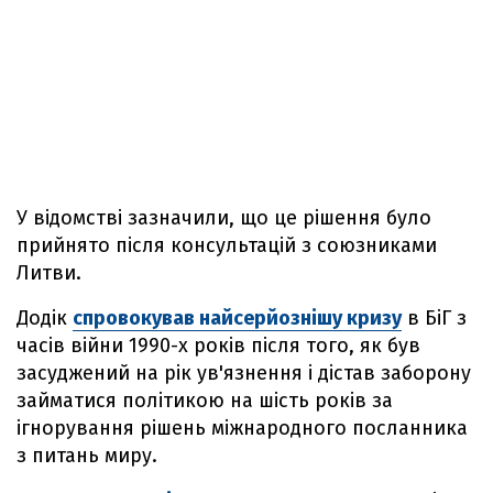
У відомстві зазначили, що це рішення було
прийнято після консультацій з союзниками
Литви.
Додік
спровокував найсерйознішу кризу
в БіГ з
часів війни 1990-х років після того, як був
засуджений на рік ув'язнення і дістав заборону
займатися політикою на шість років за
ігнорування рішень міжнародного посланника
з питань миру.