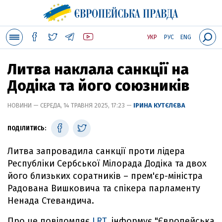
УКР
РУС
ENG
Литва наклала санкції на
Додіка та його союзників
НОВИНИ — СЕРЕДА, 14 ТРАВНЯ 2025, 17:23 —
ІРИНА КУТЄЛЄВА
ПОДІЛИТИСЬ:
Литва запровадила санкції проти лідера
Республіки Сербської Мілорада Додіка та двох
його близьких соратників – прем'єр-міністра
Радована Вишковича та спікера парламенту
Ненада Стевандича.
Про це повідомляє
LRT
, інформує "Європейська