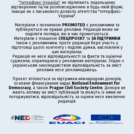
"Інтерфакс-Україна"
, не підлягають подальшому
відтворенню та/чи розповсюдженню в будь-якій формі,
інакше як з письмового дозволу агентства "Інтерфакс-
Україна".
Матеріали з позначкою
PROMOTED
є рекламними та
публікуються на правах реклами. Редакція може не
поділяти погляди, які в них промотуються.
Матеріали з плашкою
СПЕЦПРОЄКТ
та
ЗА ПІДТРИМКИ
також є рекламними, проте редакція бере участь у
підготовці цього контенту і поділяє думки, висловлені у
цих матеріалах.
Редакція не несе відповідальності за факти та оціночні
судження, оприлюднені у рекламних матеріалах. Згідно з
українським законодавством відповідальність за зміст
реклами несе рекламодавець.
Проєкт втілюється за підтримки міжнародних донорів,
основне фінансування надає
National Endowment for
Democracy
, а також
Prague Civil Society Centre
. Донори не
мають впливу на зміст публікацій та можуть із ними не
погоджуватися, відповідальність за оцінки несе виключно
редакція.