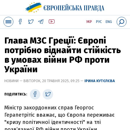
УКР
РУС
ENG
Глава МЗС Греції: Європі
потрібно віднайти стійкість
в умовах війни РФ проти
України
НОВИНИ — ВІВТОРОК, 20 ТРАВНЯ 2025, 09:25 —
ІРИНА КУТЄЛЄВА
ПОДІЛИТИСЬ:
Міністр закордонних справ Георгос
Герапетрітіс вважає, що Європа переживає
"кризу політичної ідентичності" на тлі
розв’язаної РФ війни проти України.