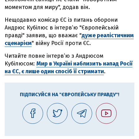
моментом для миру", додав він.
Нещодавно комісар ЄС із питань оборони
Андрюс Кубілюс в інтерв’ю "Європейській
правді" заявив, що вважає "
дуже реалістичним
сценарієм
" війну Росії проти ЄС.
Читайте повне інтервʼю з Андрюсом
Кубілюсом:
Мир в Україні наблизить напад Росії
на ЄС, є лише один спосіб її стримати
.
ПІДПИСУЙСЯ НА "ЄВРОПЕЙСЬКУ ПРАВДУ"!