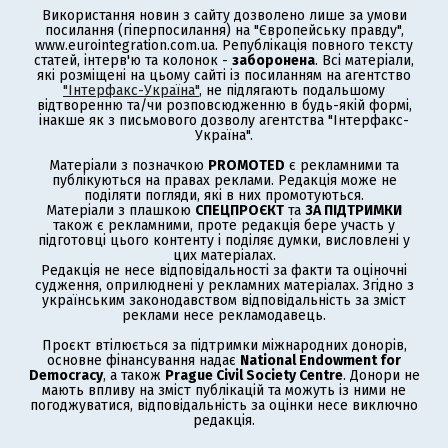
Використання новин з сайту дозволено лише за умови
посилання (гіперпосилання) на "Європейську правду",
www.eurointegration.com.ua. Републікація повного тексту
статей, інтерв'ю та колонок -
заборонена
. Всі матеріали,
які розміщені на цьому сайті із посиланням на агентство
"Інтерфакс-Україна"
, не підлягають подальшому
відтворенню та/чи розповсюдженню в будь-якій формі,
інакше як з письмового дозволу агентства "Інтерфакс-
Україна".
Матеріали з позначкою
PROMOTED
є рекламними та
публікуються на правах реклами. Редакція може не
поділяти погляди, які в них промотуються.
Матеріали з плашкою
СПЕЦПРОЄКТ
та
ЗА ПІДТРИМКИ
також є рекламними, проте редакція бере участь у
підготовці цього контенту і поділяє думки, висловлені у
цих матеріалах.
Редакція не несе відповідальності за факти та оціночні
судження, оприлюднені у рекламних матеріалах. Згідно з
українським законодавством відповідальність за зміст
реклами несе рекламодавець.
Проєкт втілюється за підтримки міжнародних донорів,
основне фінансування надає
National Endowment for
Democracy
, а також
Prague Civil Society Centre
. Донори не
мають впливу на зміст публікацій та можуть із ними не
погоджуватися, відповідальність за оцінки несе виключно
редакція.