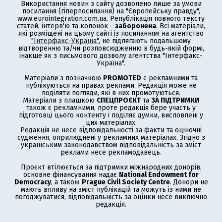
Використання новин з сайту дозволено лише за умови
посилання (гіперпосилання) на "Європейську правду",
www.eurointegration.com.ua. Републікація повного тексту
статей, інтерв'ю та колонок -
заборонена
. Всі матеріали,
які розміщені на цьому сайті із посиланням на агентство
"Інтерфакс-Україна"
, не підлягають подальшому
відтворенню та/чи розповсюдженню в будь-якій формі,
інакше як з письмового дозволу агентства "Інтерфакс-
Україна".
Матеріали з позначкою
PROMOTED
є рекламними та
публікуються на правах реклами. Редакція може не
поділяти погляди, які в них промотуються.
Матеріали з плашкою
СПЕЦПРОЄКТ
та
ЗА ПІДТРИМКИ
також є рекламними, проте редакція бере участь у
підготовці цього контенту і поділяє думки, висловлені у
цих матеріалах.
Редакція не несе відповідальності за факти та оціночні
судження, оприлюднені у рекламних матеріалах. Згідно з
українським законодавством відповідальність за зміст
реклами несе рекламодавець.
Проєкт втілюється за підтримки міжнародних донорів,
основне фінансування надає
National Endowment for
Democracy
, а також
Prague Civil Society Centre
. Донори не
мають впливу на зміст публікацій та можуть із ними не
погоджуватися, відповідальність за оцінки несе виключно
редакція.