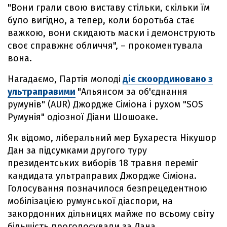
"Вони грали свою виставу стільки, скільки їм
було вигідно, а тепер, коли боротьба стає
важкою, вони скидають маски і демонструють
своє справжнє обличчя", – прокоментувала
вона.
Нагадаємо, Партія молоді
діє скоординовано з
ультраправими
"Альянсом за об'єднання
румунів" (AUR) Джордже Сіміона і рухом "SOS
Румунія" одіозної Діани Шошоаке.
Як відомо, ліберальний мер Бухареста Нікушор
Дан за підсумками другого туру
президентських виборів 18 травня переміг
кандидата ультраправих Джордже Сіміона.
Голосування позначилося безпрецедентною
мобілізацією румунської діаспори, на
закордонних дільницях майже по всьому світу
більшість проголосували за Дана.