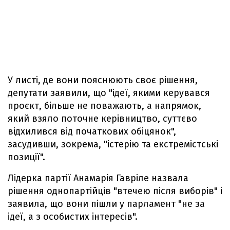
У листі, де вони пояснюють своє рішення,
депутати заявили, що "ідеї, якими керувався
проєкт, більше не поважають, а напрямок,
який взяло поточне керівництво, суттєво
відхилився від початкових обіцянок",
засудивши, зокрема, "істерію та екстремістські
позиції".
Лідерка партії Анамарія Гавріле назвала
рішення однопартійців "втечею після виборів" і
заявила, що вони пішли у парламент "не за
ідеї, а з особистих інтересів".