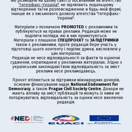
які розміщені на цьому сайті із посиланням на агентство
"Інтерфакс-Україна"
, не підлягають подальшому
відтворенню та/чи розповсюдженню в будь-якій формі,
інакше як з письмового дозволу агентства "Інтерфакс-
Україна".
Матеріали з позначкою
PROMOTED
є рекламними та
публікуються на правах реклами. Редакція може не
поділяти погляди, які в них промотуються.
Матеріали з плашкою
СПЕЦПРОЄКТ
та
ЗА ПІДТРИМКИ
також є рекламними, проте редакція бере участь у
підготовці цього контенту і поділяє думки, висловлені у
цих матеріалах.
Редакція не несе відповідальності за факти та оціночні
судження, оприлюднені у рекламних матеріалах. Згідно з
українським законодавством відповідальність за зміст
реклами несе рекламодавець.
Проєкт втілюється за підтримки міжнародних донорів,
основне фінансування надає
National Endowment for
Democracy
, а також
Prague Civil Society Centre
. Донори не
мають впливу на зміст публікацій та можуть із ними не
погоджуватися, відповідальність за оцінки несе виключно
редакція.