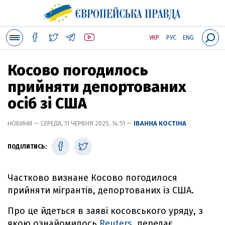
УКР
РУС
ENG
Косово погодилось
прийняти депортованих
осіб зі США
НОВИНИ — СЕРЕДА, 11 ЧЕРВНЯ 2025, 14:51 —
ІВАННА КОСТІНА
ПОДІЛИТИСЬ:
Частково визнане Косово погодилося
прийняти мігрантів, депортованих із США.
Про це йдеться в заяві косовського уряду, з
якою ознайомилось
Reuters
, передає