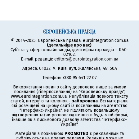
© 2014-2025, Європейська правда, eurointegration.com.ua
(
детальніше про нас
)
.
Суб'єкт у сфері онлайн-медіа; ідентифікатор медіа – R40-
02162.
E-mail редакції:
editors@eurointegration.com.ua
Адреса: 01032, м. Київ, вул. Жилянська, 48, 50А
Телефон: +380 95 641 22 07
Використання новин з сайту дозволено лише за умови
посилання (гіперпосилання) на "Європейську правду",
www.eurointegration.com.ua. Републікація повного тексту
статей, інтерв'ю та колонок -
заборонена
. Всі матеріали,
які розміщені на цьому сайті із посиланням на агентство
"Інтерфакс-Україна"
, не підлягають подальшому
відтворенню та/чи розповсюдженню в будь-якій формі,
інакше як з письмового дозволу агентства "Інтерфакс-
Україна".
Матеріали з позначкою
PROMOTED
є рекламними та
публікуються на правах реклами. Редакція може не