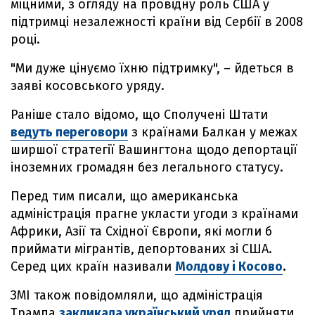
міцними, з огляду на провідну роль США у
підтримці незалежності країни від Сербії в 2008
році.
"Ми дуже цінуємо їхню підтримку", – йдеться в
заяві косовського уряду.
Раніше стало відомо, що Сполучені Штати
ведуть переговори
з країнами Балкан у межах
ширшої стратегії Вашингтона щодо депортації
іноземних громадян без легального статусу.
Перед тим писали, що американська
адміністрація прагне укласти угоди з країнами
Африки, Азії та Східної Європи, які могли б
приймати мігрантів, депортованих зі США.
Серед цих країн називали
Молдову і Косово
.
ЗМІ також повідомляли, що адміністрація
Трампа
закликала український уряд
прийняти