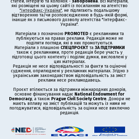
статей, інтерв'ю та колонок -
заборонена
. Всі матеріали,
які розміщені на цьому сайті із посиланням на агентство
"Інтерфакс-Україна"
, не підлягають подальшому
відтворенню та/чи розповсюдженню в будь-якій формі,
інакше як з письмового дозволу агентства "Інтерфакс-
Україна".
Матеріали з позначкою
PROMOTED
є рекламними та
публікуються на правах реклами. Редакція може не
поділяти погляди, які в них промотуються.
Матеріали з плашкою
СПЕЦПРОЄКТ
та
ЗА ПІДТРИМКИ
також є рекламними, проте редакція бере участь у
підготовці цього контенту і поділяє думки, висловлені у
цих матеріалах.
Редакція не несе відповідальності за факти та оціночні
судження, оприлюднені у рекламних матеріалах. Згідно з
українським законодавством відповідальність за зміст
реклами несе рекламодавець.
Проєкт втілюється за підтримки міжнародних донорів,
основне фінансування надає
National Endowment for
Democracy
, а також
Prague Civil Society Centre
. Донори не
мають впливу на зміст публікацій та можуть із ними не
погоджуватися, відповідальність за оцінки несе виключно
редакція.