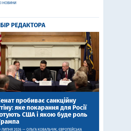
СІ НОВИНИ
БІР РЕДАКТОРА
енат пробиває санкційну
тіну: яке покарання для Росії
отують США і якою буде роль
Трампа
9 ЛИПНЯ 2026 —
ОЛЬГА КОВАЛЬЧУК
, ЄВРОПЕЙСЬКА