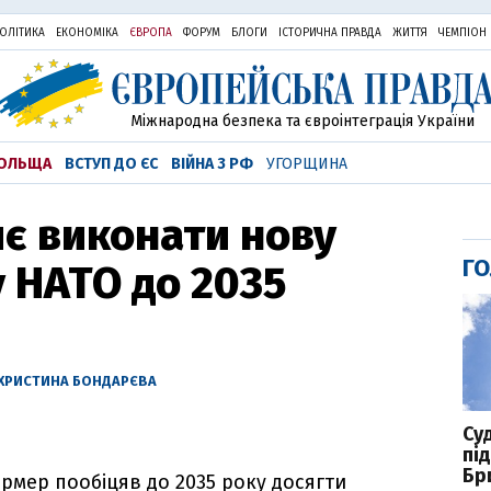
ОЛІТИКА
ЕКОНОМІКА
ЄВРОПА
ФОРУМ
БЛОГИ
ІСТОРИЧНА ПРАВДА
ЖИТТЯ
ЧЕМПІОН
Міжнародна безпека та євроінтеграція України
ОЛЬЩА
ВСТУП ДО ЄС
ВІЙНА З РФ
УГОРЩИНА
яє виконати нову
ГО
 НАТО до 2035
ХРИСТИНА БОНДАРЄВА
Су
пі
Бр
тармер пообіцяв до 2035 року досягти