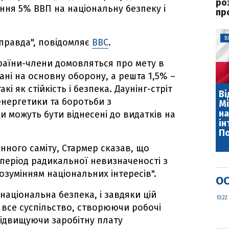
ро
ння 5% ВВП на національну безпеку і
про
В
правда", повідомляє
BBC
.
країни-члени домовляться про мету в
ані на основну оборону, а решта 1,5% –
кі як стійкість і безпека. Даунінг-стріт
Ві
енергетики та боротьби з
Мі
на
 можуть бути віднесені до видатків на
ін
П
ного саміту, Стармер сказав, що
період радикальної невизначеності з
розумінням національних інтересів".
ОС
національна безпека, і завдяки цій
13:22
о все суспільство, створюючи робочі
 підвищуючи заробітну плату