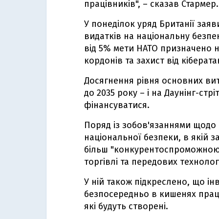
працівників", – сказав Стармер.
У понеділок уряд Британії заяв
видатків на національну безпек
від 5% мети НАТО призначено на
кордонів та захист від кіберата
Досягнення рівня основних вит
до 2035 року – і на Даунінг-стр
фінансуватися.
Поряд із зобов'язаннями щодо 
національної безпеки, в якій 
більш "конкурентоспроможною т
торгівлі та передових технолог
У ній також підкреслено, що ін
безпосередньо в кишенях праці
які будуть створені.