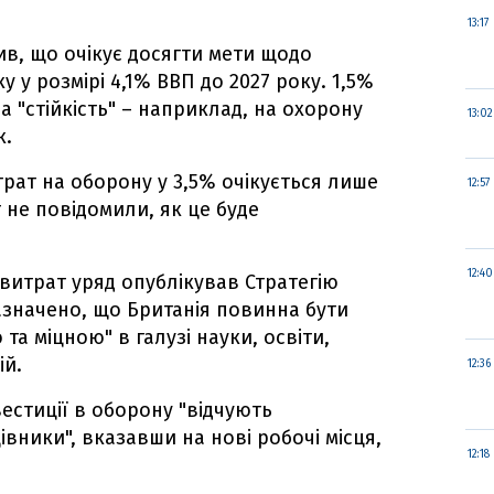
13:17
ив, що очікує досягти мети щодо
у у розмірі 4,1% ВВП до 2027 року. 1,5%
 "стійкість" – наприклад, на охорону
13:02
к.
рат на оборону у 3,5% очікується лише
12:57
іт не повідомили, як це буде
12:40
витрат уряд опублікував Стратегію
зазначено, що Британія повинна бути
а міцною" в галузі науки, освіти,
ій.
12:36
вестиції в оборону "відчують
вники", вказавши на нові робочі місця,
12:18