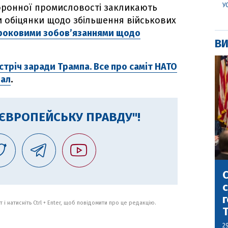
У
боронної промисловості закликають
и обіцянки щодо збільшення військових
роковими зобов’язаннями щодо
ВИ
тріч заради Трампа. Все про саміт НАТО
вал
.
"ЄВРОПЕЙСЬКУ ПРАВДУ"!
С
с
г
 і натисніть Ctrl + Enter, щоб повідомити про це редакцію.
2