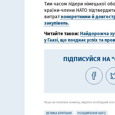
Тим часом лідери німецької о
країни-члени НАТО підтвердит
витрат
конкретними й довгост
закупівель.
Читайте також:
Найдорожча зус
у Гаазі, що поєднає успіх та про
ПІДПИСУЙСЯ НА 
Якщо ви помітили помилку, виділіть необхідний текст
ВЕЛИКА БРИТАНІЯ
РОЗШИРЕННЯ НАТО