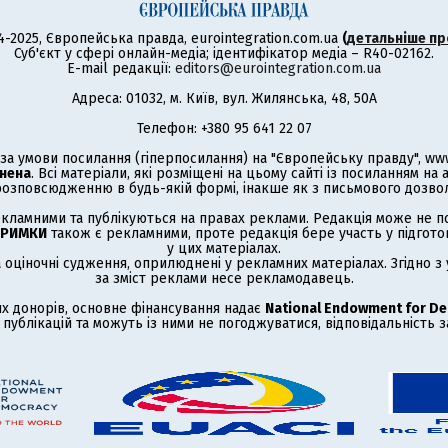
4-2025, Європейська правда, eurointegration.com.ua
(
детальніше пр
Суб'єкт у сфері онлайн-медіа; ідентифікатор медіа – R40-02162.
E-mail редакції:
editors@eurointegration.com.ua
Адреса: 01032, м. Київ, вул. Жилянська, 48, 50А
Телефон: +380 95 641 22 07
а умови посилання (гіперпосилання) на "Європейську правду", www.
нена
. Всі матеріали, які розміщені на цьому сайті із посиланням на
озповсюдженню в будь-якій формі, інакше як з письмового дозволу
кламними та публікуються на правах реклами. Редакція може не под
ТРИМКИ
також є рекламними, проте редакція бере участь у підготов
у цих матеріалах.
а оціночні судження, оприлюднені у рекламних матеріалах. Згідно 
за зміст реклами несе рекламодавець.
х донорів, основне фінансування надає
National Endowment for D
публікацій та можуть із ними не погоджуватися, відповідальність 