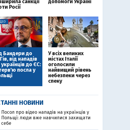
зширила санкції
допомоги Україні
ти Росії
ІДЕО
д Бандери до
У всіх великих
Гів, від нападів
містах Італії
 українців до ЄС:
оголосили
терв'ю посла у
найвищий рівень
ольщі
небезпеки через
спеку
ТАННІ НОВИНИ
Посол про відео нападів на українців у
Польщі: люди вже навчилися захищати
себе