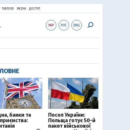
ТАБЛОID
MEZHA
ДОСТУП
УКР
РУС
ENG
ЛОВНЕ
дна, банки та
Посол України:
дприємства:
Польща готує 50-й
итанія
пакет військової