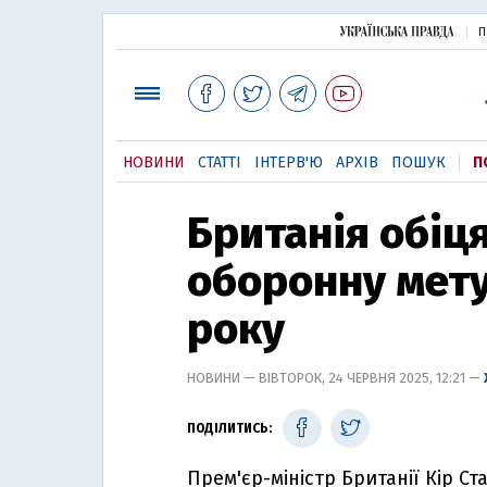
П
НОВИНИ
СТАТТІ
ІНТЕРВ'Ю
АРХІВ
ПОШУК
П
Британія обіц
оборонну мету
року
НОВИНИ — ВІВТОРОК, 24 ЧЕРВНЯ 2025, 12:21 —
ПОДІЛИТИСЬ:
Прем'єр-міністр Британії Кір С