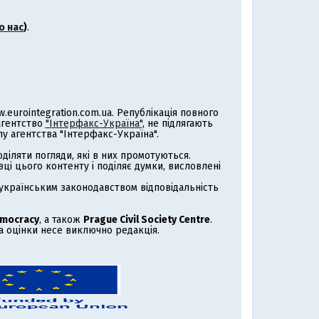
о нас
)
.
eurointegration.com.ua. Републікація повного
 агентство
"Інтерфакс-Україна"
, не підлягають
 агентства "Інтерфакс-Україна".
іляти погляди, які в них промотуються.
ці цього контенту і поділяє думки, висловлені
з українським законодавством відповідальність
emocracy
, а також
Prague Civil Society Centre
.
за оцінки несе виключно редакція.