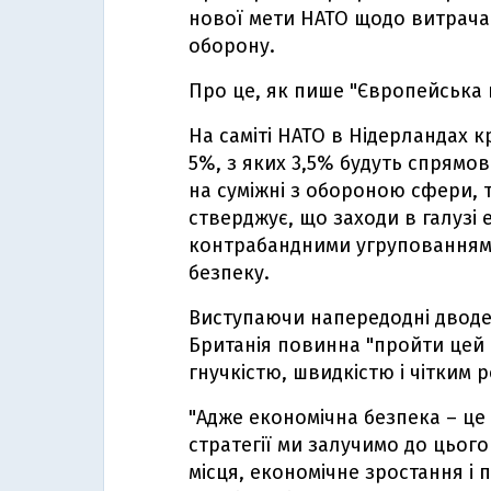
нової мети НАТО щодо витрача
оборону.
Про це, як пише "Європейська 
На саміті НАТО в Нідерландах 
5%, з яких 3,5% будуть спрямов
на суміжні з обороною сфери, та
стверджує, що заходи в галузі 
контрабандними угрупованнями
безпеку.
Виступаючи напередодні дводен
Британія повинна "пройти цей 
гнучкістю, швидкістю і чітким 
"Адже економічна безпека – це 
стратегії ми залучимо до цьог
місця, економічне зростання і