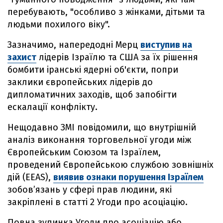
перебувають, "особливо з жінками, дітьми та
людьми похилого віку".
Зазначимо, напередодні Мерц
виступив на
захист
лідерів Ізраїлю та США за їх рішення
бомбити іранські ядерні об'єкти, попри
заклики європейських лідерів до
дипломатичних заходів, щоб запобігти
ескалації конфлікту.
Нещодавно ЗМІ повідомили, що внутрішній
аналіз виконання торговельної угоди між
Європейським Союзом та Ізраїлем,
проведений Європейською службою зовнішніх
дій (EEAS),
виявив ознаки порушення Ізраїлем
зобов’язань у сфері прав людини, які
закріплені в статті 2 Угоди про асоціацію.
Повна зупинка Угоди про асоціацію або