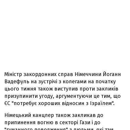
Міністр закордонних справ Німеччини Йоганн
Вадефуль на зустрічі з колегами на початку
цього тижня також виступив проти закликів
призупинити угоду, аргументуючи це тим, що
ЄС "потребує хороших відносин з Ізраїлем".
Німецький канцлер також закликав до
припинення вогню в секторі Гази і до
"гуманного поводження" з людьми, які там