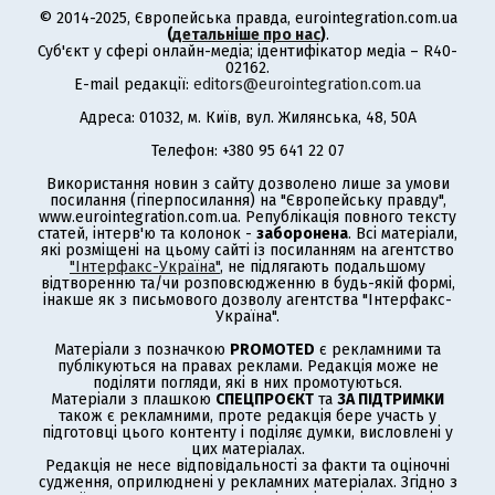
© 2014-2025, Європейська правда, eurointegration.com.ua
(
детальніше про нас
)
.
Суб'єкт у сфері онлайн-медіа; ідентифікатор медіа – R40-
02162.
E-mail редакції:
editors@eurointegration.com.ua
Адреса: 01032, м. Київ, вул. Жилянська, 48, 50А
Телефон: +380 95 641 22 07
Використання новин з сайту дозволено лише за умови
посилання (гіперпосилання) на "Європейську правду",
www.eurointegration.com.ua. Републікація повного тексту
статей, інтерв'ю та колонок -
заборонена
. Всі матеріали,
які розміщені на цьому сайті із посиланням на агентство
"Інтерфакс-Україна"
, не підлягають подальшому
відтворенню та/чи розповсюдженню в будь-якій формі,
інакше як з письмового дозволу агентства "Інтерфакс-
Україна".
Матеріали з позначкою
PROMOTED
є рекламними та
публікуються на правах реклами. Редакція може не
поділяти погляди, які в них промотуються.
Матеріали з плашкою
СПЕЦПРОЄКТ
та
ЗА ПІДТРИМКИ
також є рекламними, проте редакція бере участь у
підготовці цього контенту і поділяє думки, висловлені у
цих матеріалах.
Редакція не несе відповідальності за факти та оціночні
судження, оприлюднені у рекламних матеріалах. Згідно з