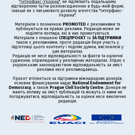
"Інтерфакс-Україна"
, не підлягають подальшому
відтворенню та/чи розповсюдженню в будь-якій формі,
інакше як з письмового дозволу агентства "Інтерфакс-
Україна".
Матеріали з позначкою
PROMOTED
є рекламними та
публікуються на правах реклами. Редакція може не
поділяти погляди, які в них промотуються.
Матеріали з плашкою
СПЕЦПРОЄКТ
та
ЗА ПІДТРИМКИ
також є рекламними, проте редакція бере участь у
підготовці цього контенту і поділяє думки, висловлені у
цих матеріалах.
Редакція не несе відповідальності за факти та оціночні
судження, оприлюднені у рекламних матеріалах. Згідно з
українським законодавством відповідальність за зміст
реклами несе рекламодавець.
Проєкт втілюється за підтримки міжнародних донорів,
основне фінансування надає
National Endowment for
Democracy
, а також
Prague Civil Society Centre
. Донори не
мають впливу на зміст публікацій та можуть із ними не
погоджуватися, відповідальність за оцінки несе виключно
редакція.