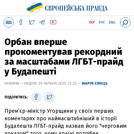
УКР
РУС
ENG
Орбан вперше
прокоментував рекордний
за масштабами ЛГБТ-прайд
у Будапешті
НОВИНИ — НЕДІЛЯ, 29 ЧЕРВНЯ 2025, 13:25 —
МАРІЯ ЄМЕЦЬ
ПОДІЛИТИСЬ:
Прем’єр-міністр Угорщини у своїх перших
коментарях про наймасштабніший в історії
Будапешта ЛГБТ-прайд назвав його "черговим
доказом" того, чому країні потрібен