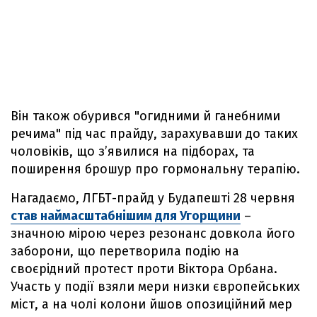
Він також обурився "огидними й ганебними
речима" під час прайду, зарахувавши до таких
чоловіків, що з’явилися на підборах, та
поширення брошур про гормональну терапію.
Нагадаємо, ЛГБТ-прайд у Будапешті 28 червня
став наймасштабнішим для Угорщини
–
значною мірою через резонанс довкола його
заборони, що перетворила подію на
своєрідний протест проти Віктора Орбана.
Участь у події взяли мери низки європейських
міст, а на чолі колони йшов опозиційний мер