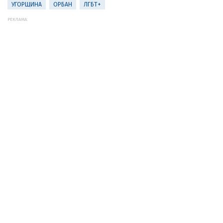
УГОРЩИНА
ОРБАН
ЛГБТ+
РЕКЛАМА: