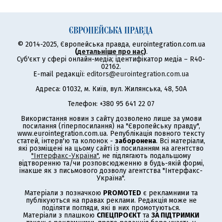
© 2014-2025, Європейська правда, eurointegration.com.ua
(
детальніше про нас
)
.
Суб'єкт у сфері онлайн-медіа; ідентифікатор медіа – R40-
02162.
E-mail редакції:
editors@eurointegration.com.ua
Адреса: 01032, м. Київ, вул. Жилянська, 48, 50А
Телефон: +380 95 641 22 07
Використання новин з сайту дозволено лише за умови
посилання (гіперпосилання) на "Європейську правду",
www.eurointegration.com.ua. Републікація повного тексту
статей, інтерв'ю та колонок -
заборонена
. Всі матеріали,
які розміщені на цьому сайті із посиланням на агентство
"Інтерфакс-Україна"
, не підлягають подальшому
відтворенню та/чи розповсюдженню в будь-якій формі,
інакше як з письмового дозволу агентства "Інтерфакс-
Україна".
Матеріали з позначкою
PROMOTED
є рекламними та
публікуються на правах реклами. Редакція може не
поділяти погляди, які в них промотуються.
Матеріали з плашкою
СПЕЦПРОЄКТ
та
ЗА ПІДТРИМКИ