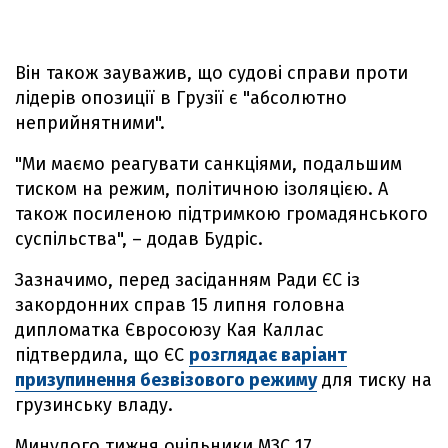
Він також зауважив, що судові справи проти
лідерів опозиції в Грузії є "абсолютно
неприйнятними".
"Ми маємо реагувати санкціями, подальшим
тиском на режим, політичною ізоляцією. А
також посиленою підтримкою громадянського
суспільства", – додав Будріс.
Зазначимо, перед засіданням Ради ЄС із
закордонних справ 15 липня головна
дипломатка Євросоюзу Кая Каллас
підтвердила, що ЄС
розглядає варіант
призупинення безвізового режиму
для тиску на
грузинську владу.
Минулого тижня очільники МЗС 17