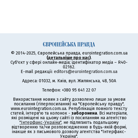
© 2014-2025, Європейська правда, eurointegration.com.ua
(
детальніше про нас
)
.
Суб'єкт у сфері онлайн-медіа; ідентифікатор медіа – R40-
02162.
E-mail редакції:
editors@eurointegration.com.ua
Адреса: 01032, м. Київ, вул. Жилянська, 48, 50А
Телефон: +380 95 641 22 07
Використання новин з сайту дозволено лише за умови
посилання (гіперпосилання) на "Європейську правду",
www.eurointegration.com.ua. Републікація повного тексту
статей, інтерв'ю та колонок -
заборонена
. Всі матеріали,
які розміщені на цьому сайті із посиланням на агентство
"Інтерфакс-Україна"
, не підлягають подальшому
відтворенню та/чи розповсюдженню в будь-якій формі,
інакше як з письмового дозволу агентства "Інтерфакс-
Україна".