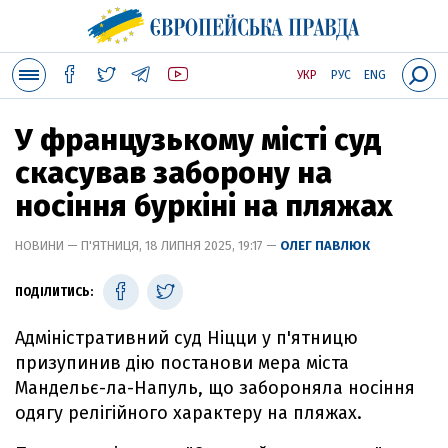
УКР
РУС
ENG
У французькому місті суд
скасував заборону на
носіння буркіні на пляжах
НОВИНИ — П'ЯТНИЦЯ, 18 ЛИПНЯ 2025, 19:17 —
ОЛЕГ ПАВЛЮК
ПОДІЛИТИСЬ:
Адміністративний суд Ніцци у п'ятницю
призупинив дію постанови мера міста
Мандельє-ла-Напуль, що забороняла носіння
одягу релігійного характеру на пляжах.