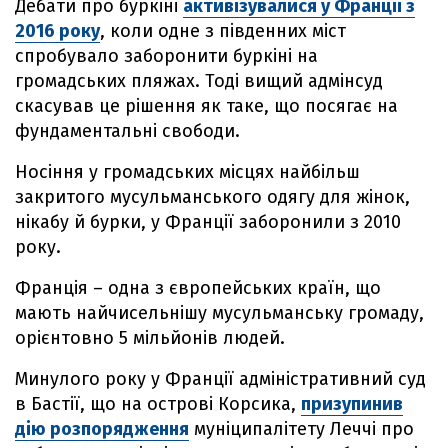
Дебати про буркіні
активізувалися у Франції з
2016 року
, коли одне з південних міст
спробувало заборонити буркіні на
громадських пляжах. Тоді вищий адмінсуд
скасував це рішення як таке, що посягає на
фундаментальні свободи.
Носіння у громадських місцях найбільш
закритого мусульманського одягу для жінок,
нікабу й бурки, у Франції заборонили з 2010
року.
Франція – одна з європейських країн, що
мають найчисельнішу мусульманську громаду,
орієнтовно 5 мільйонів людей.
Минулого року у Франції адміністративний суд
в Бастії, що на острові Корсика,
призупинив
дію розпорядження
муніципалітету Леччі про