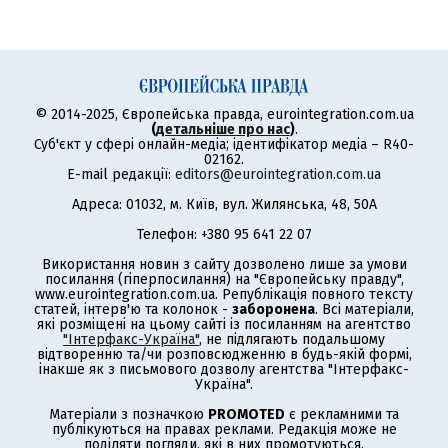
© 2014-2025, Європейська правда, eurointegration.com.ua
(
детальніше про нас
)
.
Суб'єкт у сфері онлайн-медіа; ідентифікатор медіа – R40-
02162.
E-mail редакції:
editors@eurointegration.com.ua
Адреса: 01032, м. Київ, вул. Жилянська, 48, 50А
Телефон: +380 95 641 22 07
Використання новин з сайту дозволено лише за умови
посилання (гіперпосилання) на "Європейську правду",
www.eurointegration.com.ua. Републікація повного тексту
статей, інтерв'ю та колонок -
заборонена
. Всі матеріали,
які розміщені на цьому сайті із посиланням на агентство
"Інтерфакс-Україна"
, не підлягають подальшому
відтворенню та/чи розповсюдженню в будь-якій формі,
інакше як з письмового дозволу агентства "Інтерфакс-
Україна".
Матеріали з позначкою
PROMOTED
є рекламними та
публікуються на правах реклами. Редакція може не
поділяти погляди, які в них промотуються.