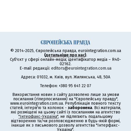
© 2014-2025, Європейська правда, eurointegration.com.ua
(
детальніше про нас
)
.
Суб'єкт у сфері онлайн-медіа; ідентифікатор медіа – R40-
02162.
E-mail редакції:
editors@eurointegration.com.ua
Адреса: 01032, м. Київ, вул. Жилянська, 48, 50А
Телефон: +380 95 641 22 07
Використання новин з сайту дозволено лише за умови
посилання (гіперпосилання) на "Європейську правду",
www.eurointegration.com.ua. Републікація повного тексту
статей, інтерв'ю та колонок -
заборонена
. Всі матеріали,
які розміщені на цьому сайті із посиланням на агентство
"Інтерфакс-Україна"
, не підлягають подальшому
відтворенню та/чи розповсюдженню в будь-якій формі,
інакше як з письмового дозволу агентства "Інтерфакс-
Україна".