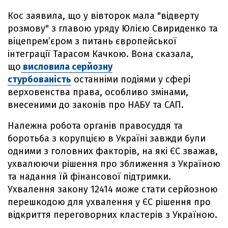
Кос заявила, що у вівторок мала "відверту
розмову" з главою уряду Юлією Свириденко та
віцепремʼєром з питань європейської
інтеграції Тарасом Качкою. Вона сказала,
що
висловила серйозну
стурбованість
останніми подіями у сфері
верховенства права, особливо змінами,
внесеними до законів про НАБУ та САП.
Належна робота органів правосуддя та
боротьба з корупцією в Україні завжди були
одними з головних факторів, на які ЄС зважав,
ухвалюючи рішення про зближення з Україною
та надання їй фінансової підтримки.
Ухвалення закону 12414 може стати серйозною
перешкодою для ухвалення у ЄС рішення про
відкриття переговорних кластерів з Україною.