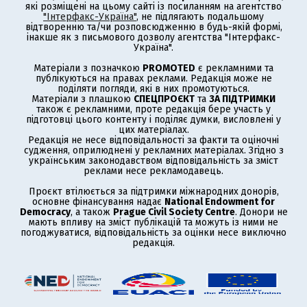
які розміщені на цьому сайті із посиланням на агентство
"Інтерфакс-Україна"
, не підлягають подальшому
відтворенню та/чи розповсюдженню в будь-якій формі,
інакше як з письмового дозволу агентства "Інтерфакс-
Україна".
Матеріали з позначкою
PROMOTED
є рекламними та
публікуються на правах реклами. Редакція може не
поділяти погляди, які в них промотуються.
Матеріали з плашкою
СПЕЦПРОЄКТ
та
ЗА ПІДТРИМКИ
також є рекламними, проте редакція бере участь у
підготовці цього контенту і поділяє думки, висловлені у
цих матеріалах.
Редакція не несе відповідальності за факти та оціночні
судження, оприлюднені у рекламних матеріалах. Згідно з
українським законодавством відповідальність за зміст
реклами несе рекламодавець.
Проєкт втілюється за підтримки міжнародних донорів,
основне фінансування надає
National Endowment for
Democracy
, а також
Prague Civil Society Centre
. Донори не
мають впливу на зміст публікацій та можуть із ними не
погоджуватися, відповідальність за оцінки несе виключно
редакція.