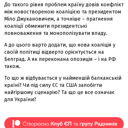
До такого рівня проблем країну довів конфлікт
між новоствореною коаліцією та президентом
Міло Джукановичем, а точніше – прагнення
коаліції обмежити президентські
повноваження та монополізувати владу.
А до цього варто додати, що нова коаліція у
своїй політиці відверто орієнтується на
Белград. А як переконана опозиція – і на РФ
також.
То що ж відбувається у найменшій балканській
країні? Чи під силу ЄС та США запобігти
найгіршому сценарію? Та що це все означає
для України?