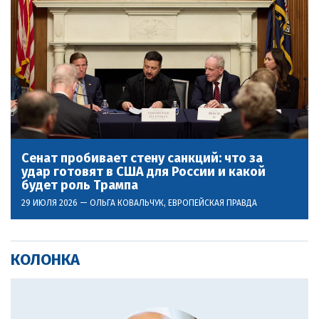
Сенат пробивает стену санкций: что за
удар готовят в США для России и какой
будет роль Трампа
29 ИЮЛЯ 2026 —
ОЛЬГА КОВАЛЬЧУК
, ЕВРОПЕЙСКАЯ ПРАВДА
КОЛОНКА