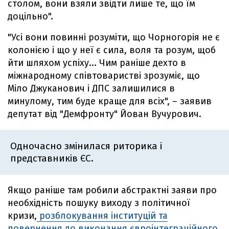
столом, вони взяли звідти лише те, що їм
доцільно".
"Усі вони повинні розуміти, що Чорногорія не є
колонією і що у неї є сила, воля та розум, щоб
йти шляхом успіху... Чим раніше дехто в
міжнародному співтоваристві зрозуміє, що
Міло Джуканович і ДПС залишилися в
минулому, тим буде краще для всіх", – заявив
депутат від "Демфронту" Йован Вучурович.
Одночасно змінилася риторика і
представників ЄС.
Якщо раніше там робили абстрактні заяви про
необхідність пошуку виходу з політичної
кризи,
розблокування інституцій та
повернення до виконання євроінтеграційного