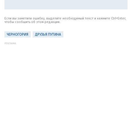
Если вы заметили ошибку, выделите необходимый текст и нажмите Ctrl+Enter,
чтобы сообщить об этом редакции.
ЧЕРНОГОРИЯ
ДРУЗЬЯ ПУТИНА
РЕКЛАМА: