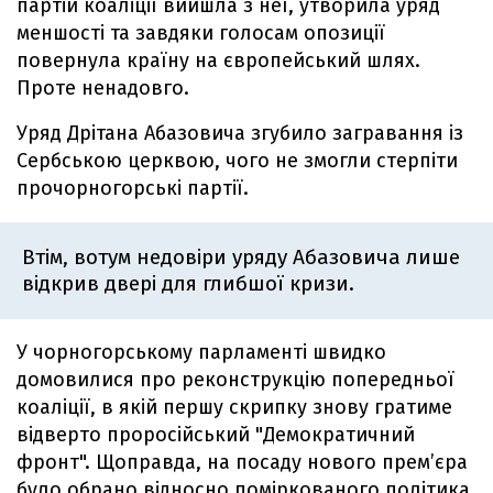
партій коаліції вийшла з неї, утворила уряд
меншості та завдяки голосам опозиції
повернула країну на європейський шлях.
Проте ненадовго.
Уряд Дрітана Абазовича згубило загравання із
Сербською церквою, чого не змогли стерпіти
прочорногорські партії.
Втім, вотум недовіри уряду Абазовича лише
відкрив двері для глибшої кризи.
У чорногорському парламенті швидко
домовилися про реконструкцію попередньої
коаліції, в якій першу скрипку знову гратиме
відверто проросійський "Демократичний
фронт". Щоправда, на посаду нового прем’єра
було обрано відносно поміркованого політика