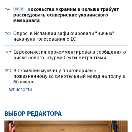
Посольство Украины в Польше требует
15:45
ФОТО
расследовать осквернение украинского
мемориала
Опрос: в Исландии зафиксировали "ничью"
15:28
накануне голосования о ЕС
Еврокомиссия прокомментировала сообщения о
15:19
риске нового штурма Сеуты мигрантами
В Германии мужчину приговорили к
15:10
пожизненному за смертельный наезд на толпу в
Мюнхене
ВСЕ НОВОСТИ
ВЫБОР РЕДАКТОРА