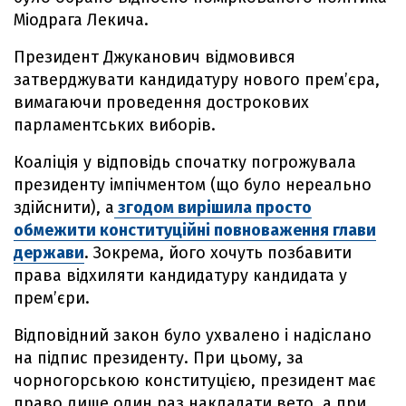
Міодрага Лекича.
Президент Джуканович відмовився
затверджувати кандидатуру нового прем’єра,
вимагаючи проведення дострокових
парламентських виборів.
Коаліція у відповідь спочатку погрожувала
президенту імпічментом (що було нереально
здійснити), а
згодом вирішила просто
обмежити конституційні повноваження глави
держави
. Зокрема, його хочуть позбавити
права відхиляти кандидатуру кандидата у
прем’єри.
Відповідний закон було ухвалено і надіслано
на підпис президенту. При цьому, за
чорногорською конституцією, президент має
право лише один раз накладати вето, а при