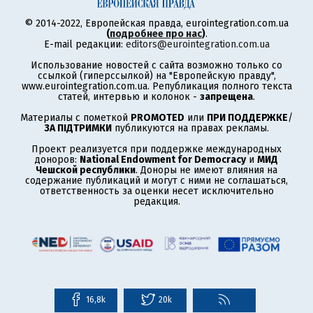
© 2014-2022, Европейская правда, eurointegration.com.ua
(
подробнее про нас
)
.
E-mail редакции:
editors@eurointegration.com.ua
Использование новостей с сайта возможно только со
ссылкой (гиперссылкой) на "Европейскую правду",
www.eurointegration.com.ua. Републикация полного текста
статей, интервью и колонок -
запрещена
.
Материалы с пометкой
PROMOTED
или
ПРИ ПОДДЕРЖКЕ
/
ЗА ПІДТРИМКИ
публикуются на правах рекламы.
Проект реализуется при поддержке международных
доноров:
National Endowment for Democracy
и
МИД
Чешской республики
. Доноры не имеют влияния на
содержание публикаций и могут с ними не соглашаться,
ответственность за оценки несет исключительно
редакция.
16,8k
20k