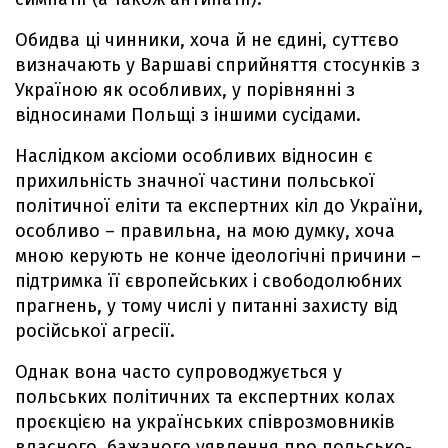
Обидва ці чинники, хоча й не єдині, суттєво
визначають у Варшаві сприйняття стосунків з
Україною як особливих, у порівнянні з
відносинами Польщі з іншими сусідами.
Наслідком аксіоми особливих відносин є
прихильність значної частини польської
політичної еліти та експертних кіл до України,
особливо – правильна, на мою думку, хоча
мною керують не конче ідеологічні причини –
підтримка її європейських і свободолюбних
прагнень, у тому числі у питанні захисту від
російської агресії.
Однак вона часто супроводжується у
польських політичних та експертних колах
проєкцією на українських співрозмовників
власного, бажаного уявлення про польсько-