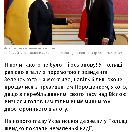
ФОТО ПРЕССЛУЖБИ ПРЕЗИДЕНТА УКРАЇНИ
Робочий візит Володимира Зеленського до Польщі, 3 травня 2021 року
Ніколи такого не було – і ось знову! У Польщі
радісно вітали з перемогою президента
Зеленського – а можливо, навіть більш охоче
прощалися з президентом Порошенком, якого,
дещо з перебільшенням, свого часу над Віслою
визнали головним гальмівним чинником
двостороннього діалогу.
На нового главу Української держави у Польщі
швидко поклали немаленькі надії,