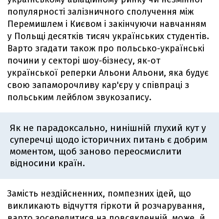
популярності залізничного сполучення між
Перемишлем і Києвом і закінчуючи навчанням
у Польщі десятків тисяч українських студентів.
Варто згадати також про польсько-українські
почини у секторі шоу-бізнесу, як-от
української реперки Альони Альони, яка будує
свою запаморочливу кар'єру у співпраці​​ з
польським лейблом звукозапису.
Як не парадоксально, нинішній глухий кут у
суперечці щодо історичних питань є добрим
моментом, щоб заново переосмислити
відносини країн.
Замість нездійсненних, помпезних ідей, що
викликають відчуття гіркоти й розчарування,
варто зосередитися на повсякденній, може, й