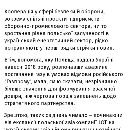
Кооперація у сфері безпеки й оборони,
зокрема спільні проєкти підприємств
оборонно-промислового сектора, чи то
зростання рівня польської залученості в
український енергетичний сектор, рідко
потрапляють у перші рядки стрічки новин.
Втім, допомога, яку Польща надала Україні
навесні 2018 року, розпочавши аварійне
постачання газу в умовах відмови російського
"Газпрому", мала, смію сказати, незрівнянно
більше значення для формування взаємної
довіри, ніж чергова порція запевнень щодо
стратегічного партнерства.
Зрештою, таких свідчень чимало – починаючи
від експансії польської авіакомпанії LOT на
українському авіаційному ринку чи незмінної