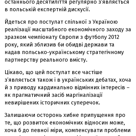
останнього десятиліття регулярно з’являється
в польській експертній дискусії.
Йдеться про постулат спільної з Україною
реалізації масштабного економічного заходу за
зразком чемпіонату Європи з футболу 2012
року, який зблизив би обидві держави та
надав польсько-українському стратегічному
партнерству реального вмісту.
Цікаво, що цей постулат все частіше
з’являється також і в українських дебатах, хоча
й з приводу кардинально відмінних інтересів –
як прагматичний засіб маргіналізації
невирішених історичних суперечок.
Залишаючи осторонь хибне припущення про
те, що розвиток економічних відносин може,
хоча б до певної міри, компенсувати проблеми