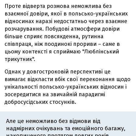
Проте відверта розмова неможлива без
взаємної довіри, якої в польсько-українських
відносинах наразі недостатньо через взаємне
розчарування. Побудові атмосфери довіри
більше сприяє повсякденна, рутинна
співпраця, ніж поодинокі прориви – саме в
цьому контексті я сприймаю "Люблінський
трикутник".
Однак у довгостроковій перспективі це
вимагає відкласти вбік свої переконання щодо
унікальності польсько-українських відносин і
зосередитися на звичайній парадигмі
добросусідських стосунків.
Але це неможливо без відмови від
надмірних очікувань та емоційного багажу,
накопиченого протягом довгих років.