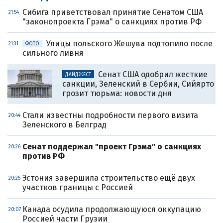
Сибига приветствовал принятие Сенатом США
21:54
"законопроекта Грэма" о санкциях против РФ
Улицы польского Жешува подтопило после
21:31
ФОТО
сильного ливня
Сенат США одобрил жесткие
ДАЙДЖЕСТ
санкции, Зеленский в Сербии, Сийярто
грозит тюрьма: новости дня
Стали известны подробности первого визита
20:44
Зеленского в Белград
Сенат поддержал "проект Грэма" о санкциях
20:26
против РФ
Эстония завершила строительство ещё двух
20:25
участков границы с Россией
Канада осудила продолжающуюся оккупацию
20:07
Россией части Грузии