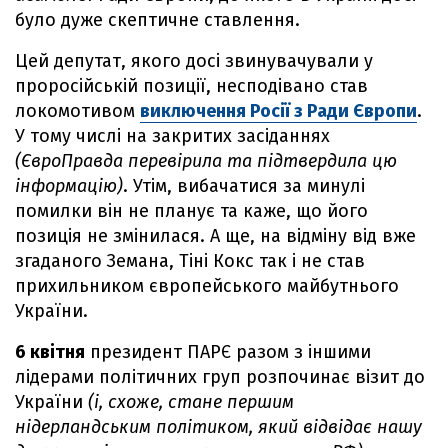
було дуже скептичне ставлення.
Цей депутат, якого досі звинувачували у
проросійській позиції, несподівано став
локомотивом
виключення Росії з Ради Європи
.
У тому числі на закритих засіданнях
(ЄвроПравда перевірила та підтвердила цю
інформацію)
. Утім, вибачатися за минулі
помилки він не планує та каже, що його
позиція не змінилася. А ще, на відміну від вже
згаданого Земана, Тіні Кокс так і не став
прихильником європейського майбутнього
України.
6 квітня
президент ПАРЄ разом з іншими
лідерами політичних груп розпочинає візит до
України
(і, схоже, стане першим
нідерландським політиком, який відвідає нашу