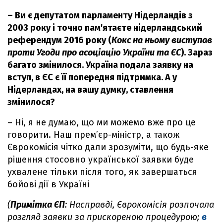
– Ви є депутатом парламенту Нідерландів з
2003 року і точно пам'ятаєте нідерландський
референдум 2016 року (
Кокс на ньому виступав
проти Угоди про асоціацію України та ЄС
). Зараз
багато змінилося. Україна подала заявку на
вступ, в ЄС є її попередня підтримка. А у
Нідерландах, на вашу думку, ставлення
змінилося?
– Ні, я не думаю, що ми можемо вже про це
говорити. Наш прем’єр-міністр, а також
Єврокомісія чітко дали зрозуміти, що будь-яке
рішення стосовно української заявки буде
ухвалене тільки після того, як завершаться
бойові дії в Україні
(
Примітка ЄП
: Насправді, Єврокомісія розпочала
розгляд заявки за прискореною процедурою;
в