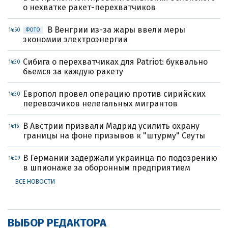
о нехватке ракет-перехватчиков
В Венгрии из-за жары ввели меры
14:50
ФОТО
экономии электроэнергии
Сибига о перехватчиках для Patriot: буквально
14:30
бьемся за каждую ракету
Европол провел операцию против сирийских
14:30
перевозчиков нелегальных мигрантов
В Австрии призвали Мадрид усилить охрану
14:16
границы на фоне призывов к "штурму" Сеуты
В Германии задержали украинца по подозрению
14:09
в шпионаже за оборонным предприятием
ВСЕ НОВОСТИ
ВЫБОР РЕДАКТОРА