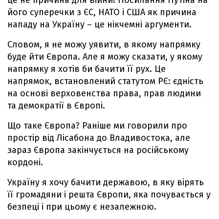
це не причина для війни! Посилання Путіна на
його суперечки з ЄС, НАТО і США як причина
нападу на Україну – це нікчемні аргументи.
Словом, я не можу уявити, в якому напрямку
буде йти Європа. Але я можу сказати, у якому
напрямку я хотів би бачити її рух. Це
напрямок, встановлений статутом РЄ: єдність
на основі верховенства права, прав людини
та демократії в Європі.
Що таке Європа? Раніше ми говорили про
простір від Лісабона до Владивостока, але
зараз Європа закінчується на російському
кордоні.
Україну я хочу бачити державою, в яку вірять
її громадяни і решта Європи, яка почувається у
безпеці і при цьому є незалежною.