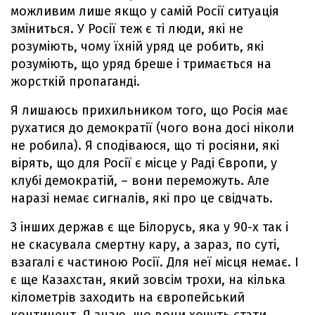
можливим лише якщо у самій Росії ситуація
зміниться. У Росії теж є ті люди, які не
розуміють, чому їхній уряд це робить, які
розуміють, що уряд бреше і тримається на
жорсткій пропаганді.
Я лишаюсь прихильником того, що Росія має
рухатися до демократії (чого вона досі ніколи
не робила). Я сподіваюся, що ті росіяни, які
вірять, що для Росії є місце у Раді Європи, у
клубі демократій, – вони переможуть. Але
наразі немає сигналів, які про це свідчать.
З інших держав є ще Білорусь, яка у 90-х так і
не скасувала смертну кару, а зараз, по суті,
взагалі є частиною Росії. Для неї місця немає. І
є ще Казахстан, який зовсім трохи, на кілька
кілометрів заходить на європейський