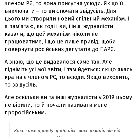
членом РЄ, то вона присутня усюди. Якщо її
виключати – то виключати звідусіль. Для
цього ми створили новий спільний механізм. І
я пам’ятаю, як тоді і ви, і інші журналісти
казали, що цей механізм ніколи не
працюватиме, і що це лише привід, щоби
повернути російських депутатів до ПАРЄ.
А знаю, що це видавалося саме так. Але
підніміть усі мої звіти, і там йдеться: якщо якась
країна є членом РЄ, то всюди. Якщо виходить,
то звідусіль.
Але оскільки ви та інші журналісти у 2019 цьому
не вірили, то й почали називати мене
проросійським.
Кокс каже правду щодо цієї своєї позиції, він від