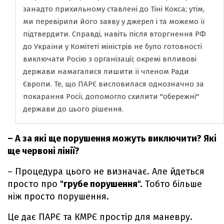
занадто прихильному ставлені до Тіні Кокса; утім,
ми перевірили його заяву у джерел і та можемо її
підтвердити. Справді, навіть після вторгнення РФ
до України у Комітеті міністрів не було готовності
виключати Росію з організації; окремі впливові
держави намагалися лишити її членом Ради
Європи. Те, що ПАРЄ висловилася однозначно за
покарання Росії, допомогло схилити "обережні"
держави до цього рішення.
– А за які ще порушення можуть виключити? Які
ще червоні лінії?
– Процедура цього не визначає. Але йдеться
просто про "
грубе порушення
". Тобто більше
ніж просто порушення.
Це дає ПАРЄ та КМРЄ простір для маневру.