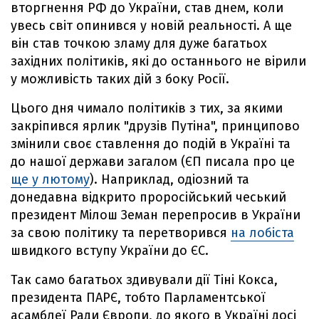
вторгнення РФ до України, став днем, коли
увесь світ опинився у новій реальності. А ще
він став точкою зламу для дуже багатьох
західних політиків, які до останнього не вірили
у можливість таких дій з боку Росії.
Цього дня чимало політиків з тих, за якими
закріпився ярлик "друзів Путіна", принципово
змінили своє ставлення до подій в Україні та
до нашої держави загалом (ЄП писала про це
ще у лютому
). Наприклад, одіозний та
донедавна відкрито проросійський чеський
президент Мілош Земан перепросив в України
за свою політику та перетворився
на лобіста
швидкого вступу України до ЄС.
Так само багатьох здивували дії Тіні Кокса,
президента ПАРЄ, тобто Парламентської
асамблеї Ради Європи, до якого в Україні досі