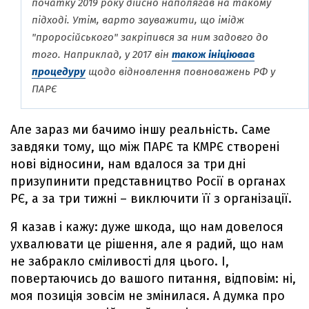
початку 2019 року дійсно наполягав на такому
підході. Утім, варто зауважити, що імідж
"проросійського" закріпився за ним задовго до
того. Наприклад, у 2017 він
також ініціював
процедуру
щодо відновлення повноважень РФ у
ПАРЄ
Але зараз ми бачимо іншу реальність. Саме
завдяки тому, що між ПАРЄ та КМРЄ створені
нові відносини, нам вдалося за три дні
призупинити представництво Росії в органах
РЄ, а за три тижні – виключити її з організації.
Я казав і кажу: дуже шкода, що нам довелося
ухвалювати це рішення, але я радий, що нам
не забракло сміливості для цього. І,
повертаючись до вашого питання, відповім: ні,
моя позиція зовсім не змінилася. А думка про