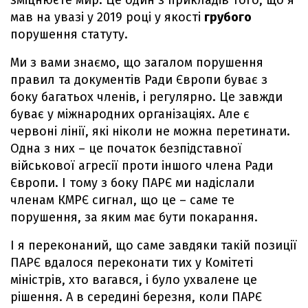
зміцнюєте мир. Це один з прикладів того, що я
мав на увазі у 2019 році у якості
грубого
порушення статуту.
Ми з вами знаємо, що загалом порушення
правил та документів Ради Європи буває з
боку багатьох членів, і регулярно. Це завжди
буває у міжнародних організаціях. Але є
червоні лінії, які ніколи не можна перетинати.
Одна з них – це початок безпідставної
військової агресії проти іншого члена Ради
Європи. І тому з боку ПАРЄ ми надіслали
членам КМРЄ сигнал, що це – саме те
порушення, за яким має бути покарання.
І я переконаний, що саме завдяки такій позиції
ПАРЄ вдалося переконати тих у Комітеті
міністрів, хто вагався, і було ухвалене це
рішення. А в середині березня, коли ПАРЄ