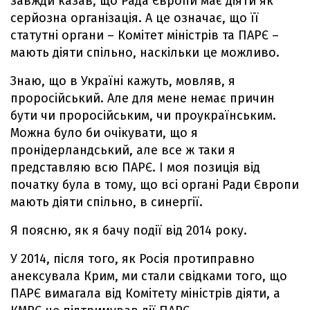
завжди казав, що Рада Європи має діяти як
серйозна організація. А це означає, що її
статутні органи – Комітет міністрів та ПАРЄ –
мають діяти спільно, наскільки це можливо.
Знаю, що в Україні кажуть, мовляв, я
проросійський. Але для мене немає причин
бути чи проросійським, чи проукраїнським.
Можна було би очікувати, що я
пронідерландський, але все ж таки я
представляю всю ПАРЄ. І моя позиція від
початку була в тому, що всі органі Ради Європи
мають діяти спільно, в синергії.
Я поясню, як я бачу події від 2014 року.
У 2014, після того, як Росія протиправно
анексувала Крим, ми стали свідками того, що
ПАРЄ вимагала від Комітету міністрів діяти, а