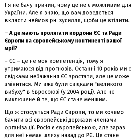
І я не бачу причин, чому це не є можливим для
України. Але я знаю, що вам доведеться
вкласти неймовірні зусилля, щоби це втілити.
– А де мають пролягати кордони ЄС та Ради
Європи на європейському континенті вашої
мрії?
– ЄС – це не моя компетенція, тому я
утримаюся від прогнозів. Останні 10 років ми є
свідками небажання ЄС зростати, але це може
змінитися. Ми вже були свідками "великого
вибуху" в Євросоюзі (у 2004 році). Але не
виключене й те, що ЄС стане меншим.
Що ж стосується Ради Європи, то ми хочемо
бачити всі європейські держави членами
організації. Росія є європейською, але зараз
для неї немає шляху назад до РЄ. Це стане