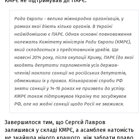
КМРЄ не підтримував дії ПАРЄ.
Рада Європи - велика міжнародна організація, у
рамках якої діють кілька органів. В Україні
найвідомішою є ПАРЄ. Однак основні повноваження
належать Комітету міністрів Ради Європи (КМРЄ),
який складається з представників урядів. Ще
навесні 2014 року, після окупації Криму, ПАРЄ (до якої
входять депутати парламентів усіх держав-
членів) наклала санкції на російських депутатів,
обмеживши їх у правах. Кількаразові спроби РФ
зняти санкції у 14-16 роках не призвели до успіху.
КМРЄ також підтримував Україну та засуджував
РФ, але на жодні санкції щодо Росії не зважився.
Завершилося тим, що Сергєй Лавров
залишився у складі КМРЄ, а асамблея натомість
не знайшла нічого кращого, ніж забрати право