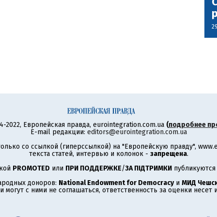
С
2
4-2022, Европейская правда, eurointegration.com.ua
(
подробнее пр
E-mail редакции:
editors@eurointegration.com.ua
олько со ссылкой (гиперссылкой) на "Европейскую правду", www.eu
текста статей, интервью и колонок -
запрещена
.
ткой
PROMOTED
или
ПРИ ПОДДЕРЖКЕ
/
ЗА ПІДТРИМКИ
публикуются 
ародных доноров:
National Endowment for Democracy
и
МИД Чешск
 могут с ними не соглашаться, ответственность за оценки несет