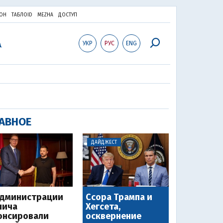
ОН
ТАБЛОID
MEZHA
ДОСТУП
УКР
РУС
ENG
АВНОЕ
ДАЙДЖЕСТ
администрации
Ссора Трампа и
чича
Хегсета,
онсировали
осквернение