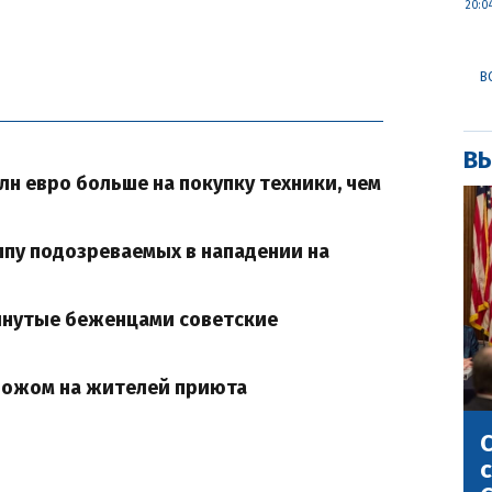
20:0
В
ВЫ
н евро больше на покупку техники, чем
пу подозреваемых в нападении на
инутые беженцами советские
ножом на жителей приюта
С
с