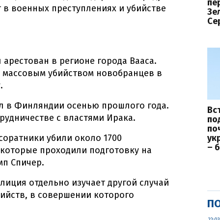
пе
 в военных преступлениях и убийстве
Зе
Се
 арестован в регионе города Вааса.
с массовым убийством новобранцев в
.
 в Финляндии осенью прошлого года.
Вс
рудничестве с властями Ирака.
по
по
 соратники убили около 1700
ук
– 
 которые проходили подготовку на
мп Спичер.
иция отдельно изучает другой случай
ийств, в совершении которого
ПО