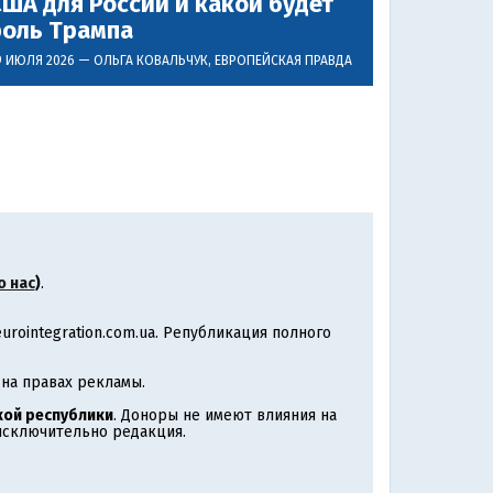
ША для России и какой будет
роль Трампа
9 ИЮЛЯ 2026 —
ОЛЬГА КОВАЛЬЧУК
, ЕВРОПЕЙСКАЯ ПРАВДА
о нас
)
.
rointegration.com.ua. Републикация полного
на правах рекламы.
ой республики
. Доноры не имеют влияния на
 исключительно редакция.