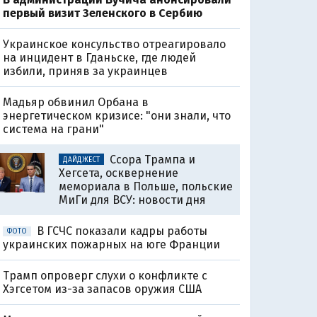
первый визит Зеленского в Сербию
Украинское консульство отреагировало
на инцидент в Гданьске, где людей
избили, приняв за украинцев
Мадьяр обвинил Орбана в
энергетическом кризисе: "они знали, что
система на грани"
Ссора Трампа и
ДАЙДЖЕСТ
Хегсета, осквернение
мемориала в Польше, польские
МиГи для ВСУ: новости дня
В ГСЧС показали кадры работы
ФОТО
украинских пожарных на юге Франции
Трамп опроверг слухи о конфликте с
Хэгсетом из-за запасов оружия США