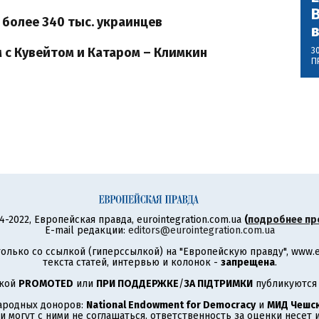
В
 более 340 тыс. украинцев
 с Кувейтом и Катаром – Климкин
3
П
4-2022, Европейская правда, eurointegration.com.ua
(
подробнее пр
E-mail редакции:
editors@eurointegration.com.ua
олько со ссылкой (гиперссылкой) на "Европейскую правду", www.eu
текста статей, интервью и колонок -
запрещена
.
ткой
PROMOTED
или
ПРИ ПОДДЕРЖКЕ
/
ЗА ПІДТРИМКИ
публикуются 
ародных доноров:
National Endowment for Democracy
и
МИД Чешск
 могут с ними не соглашаться, ответственность за оценки несет