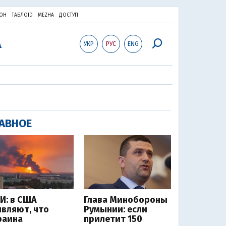
ОН
ТАБЛОID
MEZHA
ДОСТУП
УКР
РУС
ENG
АВНОЕ
И: в США
Глава Минобороны
являют, что
Румынии: если
раина
прилетит 150