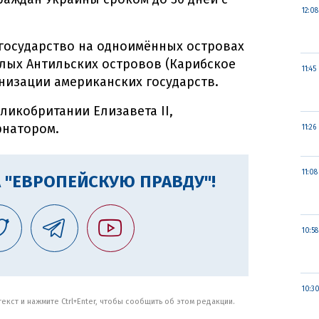
12:08
 государство на одноимённых островах
алых Антильских островов (Карибское
11:45
анизации американских государств.
ликобритании Елизавета II,
рнатором.
11:26
11:08
 "ЕВРОПЕЙСКУЮ ПРАВДУ"!
10:58
10:3
кст и нажмите Ctrl+Enter, чтобы сообщить об этом редакции.