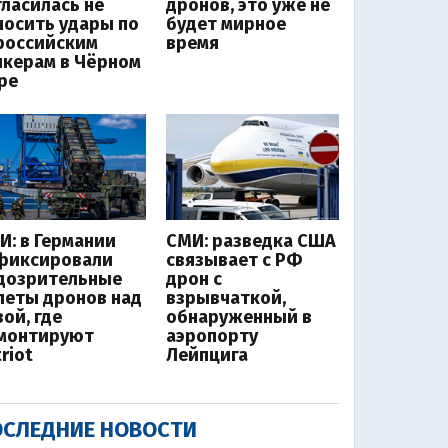
гласилась не
дронов, это уже не
носить удары по
будет мирное
российским
время
нкерам в Чёрном
ре
И: в Германии
СМИ: разведка США
фиксировали
связывает с РФ
дозрительные
дрон с
леты дронов над
взрывчаткой,
ой, где
обнаруженный в
монтируют
аэропорту
riot
Лейпцига
СЛЕДНИЕ НОВОСТИ