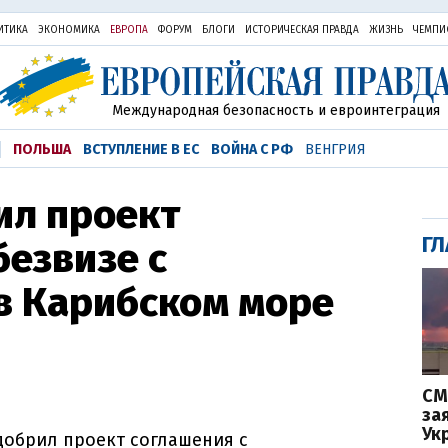
ИТИКА
ЭКОНОМИКА
ЕВРОПА
ФОРУМ
БЛОГИ
ИСТОРИЧЕСКАЯ ПРАВДА
ЖИЗНЬ
ЧЕМПИ
Международная безопасность и евроинтеграция
ПОЛЬША
ВСТУПЛЕНИЕ В ЕС
ВОЙНА С РФ
ВЕНГРИЯ
ил проект
ГЛ
безвизе с
в Карибском море
СМ
за
Ук
добрил проект соглашения с