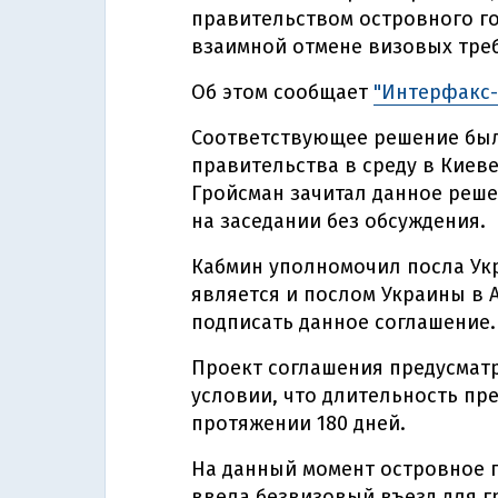
правительством островного го
взаимной отмене визовых тре
Об этом сообщает
"Интерфакс-
Соответствующее решение был
правительства в среду в Киев
Гройсман зачитал данное реш
на заседании без обсуждения.
Кабмин уполномочил посла Ук
является и послом Украины в А
подписать данное соглашение.
Проект соглашения предусматр
условии, что длительность пр
протяжении 180 дней.
На данный момент островное 
ввела безвизовый въезд для г