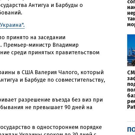
со
сударства Антигуа и Барбуды о
на
бований.
не
та
мо
Украина".
о принято на заседании
е. Премьер-министр Владимир
ение среди принятых правительством
раины в США Валерия Чалого, который
СМ
за
нтигуа и Барбуде по совместительству,
по
по
баз
ивает разрешение въезда без виз при
ре
Pat
ебывания не превышает 90 дней на
государство в одностороннем порядке
ПО
раждан Украины сроком до 30 дней с