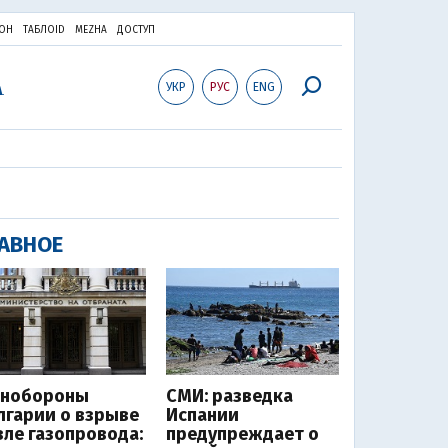
ОН
ТАБЛОID
MEZHA
ДОСТУП
УКР
РУС
ENG
АВНОЕ
нобороны
СМИ: разведка
лгарии о взрыве
Испании
зле газопровода:
предупреждает о