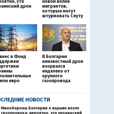
роятно, это
новой волне
раинский дрон
мигрантов,
которые могут
штурмовать Сеуту
 внес в Фонд
В Болгарии
ддержки
неизвестный дрон
ергетики
взорвался
раины
недалеко от
полнительные
крупного
 млн евро
газопровода
СЛЕДНИЕ НОВОСТИ
Минобороны Болгарии о взрыве возле
газопровода: вероятно, это украинский