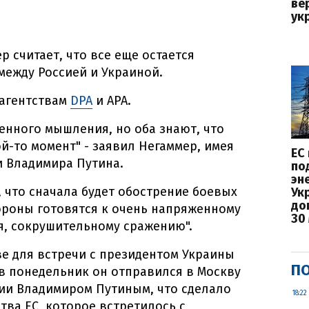
ве
ук
 считает, что все еще остается
ежду Россией и Украиной.
 агентствам
DPA
и APA.
оенного мышления, но оба знают, что
й-то момент" - заявил Негаммер, имея
ЕС
и Владимира Путина.
по
эн
 что сначала будет обострение боевых
Ук
до
тороны готовятся к очень напряженному
30
ия, сокрушительному сражению".
ве для встречи с президентом Украины
ПО
в понедельник он отправился в Москву
сии Владимиром Путиным, что сделало
18:22
тва ЕС, которое встретилось с