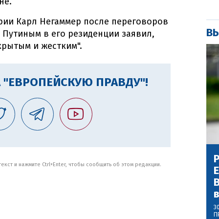
не.
рии Карл Негаммер после переговоров
ВЫ
 Путиным в его резиденции заявил,
крытым и жестким".
 "ЕВРОПЕЙСКУЮ ПРАВДУ"!
Р
кст и нажмите Ctrl+Enter, чтобы сообщить об этом редакции.
В
3
П