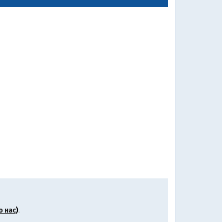
о нас
)
.