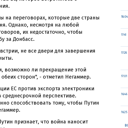
ния.
ы на переговорах, которые две страны
18:04
ня. Однако, несмотря на любой
говоров, их недостаточно, чтобы
17:41
у за Донбасс.
встрии, не все двери для завершения
17:28
рыты.
м, возможно ли прекращение этой
обеих сторон", - отметил Негаммер.
17:01
кции ЕС против экспорта электроники
в среднесрочной перспективе.
16:46
енно способствовать тому, чтобы Путин
егаммер.
16:25
 Путин признает, что война наносит
В