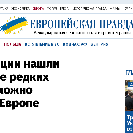
ИТИКА
ЭКОНОМИКА
ЕВРОПА
ФОРУМ
БЛОГИ
ИСТОРИЧЕСКАЯ ПРАВДА
ЖИЗНЬ
ЧЕМПИ
Международная безопасность и евроинтеграция
ПОЛЬША
ВСТУПЛЕНИЕ В ЕС
ВОЙНА С РФ
ВЕНГРИЯ
еции нашли
ГЛ
е редких
зможно
Д
 Европе
Тр
Ук
вз