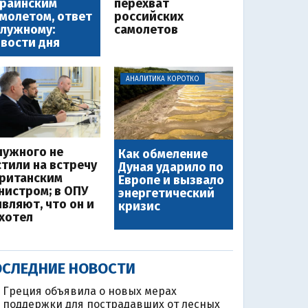
краинским
перехват
молетом, ответ
российских
лужному:
самолетов
вости дня
АНАЛИТИКА КОРОТКО
лужного не
Как обмеление
стили на встречу
Дуная ударило по
британским
Европе и вызвало
нистром; в ОПУ
энергетический
являют, что он и
кризис
 хотел
СЛЕДНИЕ НОВОСТИ
Греция объявила о новых мерах
поддержки для пострадавших от лесных