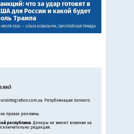
анкций: что за удар готовят в
ША для России и какой будет
роль Трампа
9 ИЮЛЯ 2026 —
ОЛЬГА КОВАЛЬЧУК
, ЕВРОПЕЙСКАЯ ПРАВДА
о нас
)
.
rointegration.com.ua. Републикация полного
на правах рекламы.
ой республики
. Доноры не имеют влияния на
 исключительно редакция.