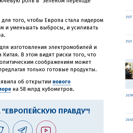
ючевую роль в "зеленом переходе"
21:37
 для того, чтобы Европа стала лидером
ем и уменьшать выбросы, и усиливать
а.
21:21
 для изготовления электромобилей и
 Китая. В этом видят риски того, что
политическим соображениям может
 предлагая только готовые продукты.
аявила об открытии
нового
море
на 58 млрд кубометров.
20:59
 "ЕВРОПЕЙСКУЮ ПРАВДУ"!
20:43