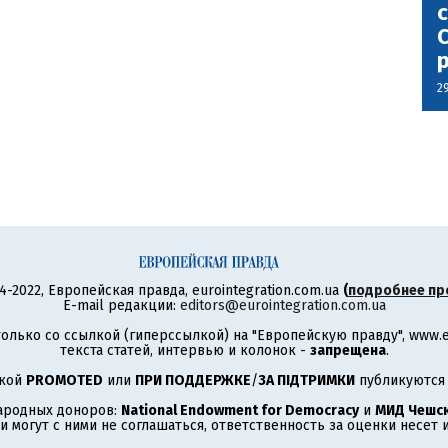
с
С
2
4-2022, Европейская правда, eurointegration.com.ua
(
подробнее пр
E-mail редакции:
editors@eurointegration.com.ua
олько со ссылкой (гиперссылкой) на "Европейскую правду", www.eu
текста статей, интервью и колонок -
запрещена
.
ткой
PROMOTED
или
ПРИ ПОДДЕРЖКЕ
/
ЗА ПІДТРИМКИ
публикуются 
ародных доноров:
National Endowment for Democracy
и
МИД Чешск
 могут с ними не соглашаться, ответственность за оценки несет