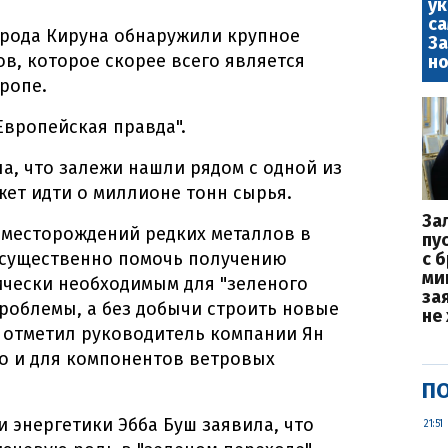
у
са
орода Кируна обнаружили крупное
За
в, которое скорее всего является
но
ропе.
Европейская правда".
а, что залежи нашли рядом с одной из
жет идти о миллионе тонн сырья.
За
 месторождений редких металлов в
пу
т существенно помочь получению
с 
ми
ически необходимым для "зеленого
за
проблемы, а без добычи строить новые
не
 отметил руководитель компании Ян
о и для компонентов ветровых
ПО
 энергетики Эбба Буш заявила, что
21:51