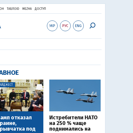
ОН
ТАБЛОID
MEZHA
ДОСТУП
УКР
РУС
ENG
АВНОЕ
АЙДЖЕСТ
амп отказал
Истребители НАТО
раине,
на 250 % чаще
рывчатка под
поднимались на