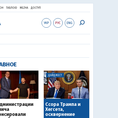
ОН
ТАБЛОID
MEZHA
ДОСТУП
УКР
РУС
ENG
АВНОЕ
ДАЙДЖЕСТ
администрации
Ссора Трампа и
чича
Хегсета,
онсировали
осквернение