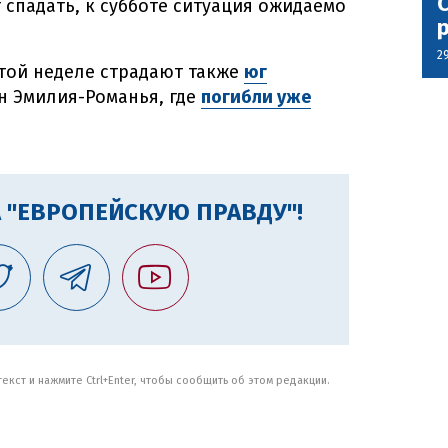
С
 спадать, к субботе ситуация ожидаемо
2
той неделе страдают также
юг
н Эмилия-Романья, где
погибли уже
 "ЕВРОПЕЙСКУЮ ПРАВДУ"!
кст и нажмите Ctrl+Enter, чтобы сообщить об этом редакции.