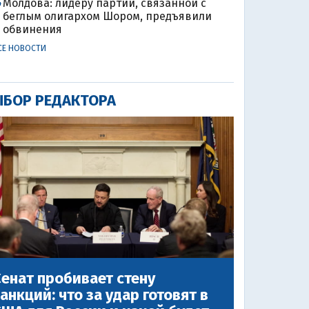
Молдова: лидеру партии, связанной с
4
беглым олигархом Шором, предъявили
обвинения
СЕ НОВОСТИ
БОР РЕДАКТОРА
енат пробивает стену
анкций: что за удар готовят в