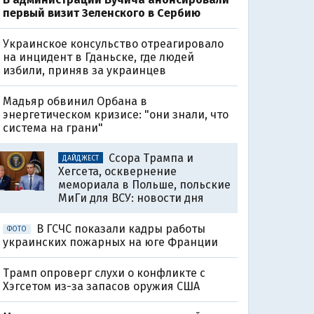
первый визит Зеленского в Сербию
Украинское консульство отреагировало
на инцидент в Гданьске, где людей
избили, приняв за украинцев
Мадьяр обвинил Орбана в
энергетическом кризисе: "они знали, что
система на грани"
Ссора Трампа и
ДАЙДЖЕСТ
Хегсета, осквернение
мемориала в Польше, польские
МиГи для ВСУ: новости дня
В ГСЧС показали кадры работы
ФОТО
украинских пожарных на юге Франции
Трамп опроверг слухи о конфликте с
Хэгсетом из-за запасов оружия США