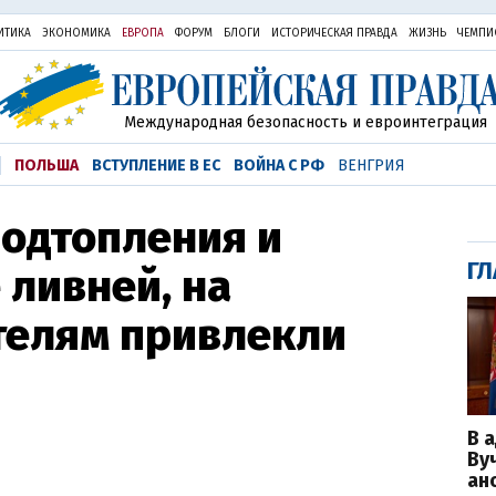
ИТИКА
ЭКОНОМИКА
ЕВРОПА
ФОРУМ
БЛОГИ
ИСТОРИЧЕСКАЯ ПРАВДА
ЖИЗНЬ
ЧЕМПИ
Международная безопасность и евроинтеграция
ПОЛЬША
ВСТУПЛЕНИЕ В ЕС
ВОЙНА С РФ
ВЕНГРИЯ
подтопления и
ГЛ
 ливней, на
телям привлекли
В 
Ву
ан