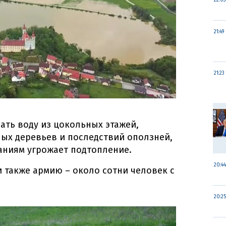
22:03
21:49
21:23
ть воду из цокольных этажей,
ых деревьев и последствий оползней,
даниям угрожает подтопление.
20:44
и также армию – около сотни человек с
20:25