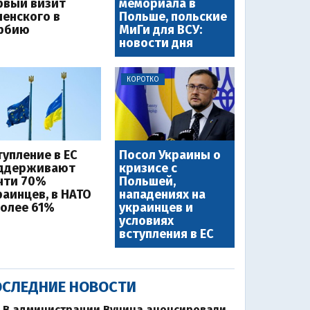
рвый визит
мемориала в
ленского в
Польше, польские
рбию
МиГи для ВСУ:
новости дня
КОРОТКО
тупление в ЕС
Посол Украины о
ддерживают
кризисе с
чти 70%
Польшей,
раинцев, в НАТО
нападениях на
более 61%
украинцев и
условиях
вступления в ЕС
СЛЕДНИЕ НОВОСТИ
В администрации Вучича анонсировали