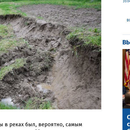
20:0
В
ВЫ
С
с
ы в реках был, вероятно, самым