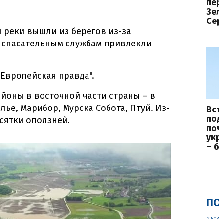
пе
Зе
Се
 реки вышли из берегов из-за
 спасательным службам привлекли
"Европейская правда".
йоны в восточной части страны – в
ье, Марибор, Мурска Собота, Птуй. Из-
Вс
по
сятки оползней.
по
ук
– 
ПО