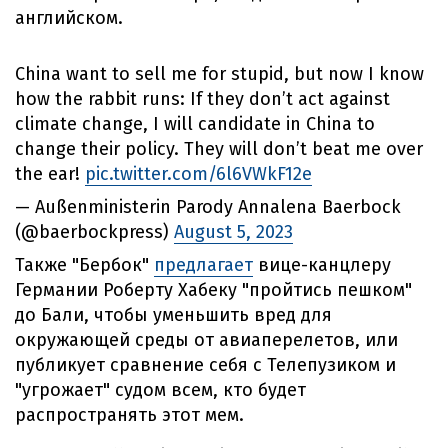
английском.
China want to sell me for stupid, but now I know
how the rabbit runs: If they don’t act against
climate change, I will candidate in China to
change their policy. They will don’t beat me over
the ear!
pic.twitter.com/6l6VWkF12e
— Außenministerin Parody Annalena Baerbock
(@baerbockpress)
August 5, 2023
Также "Бербок"
предлагает
вице-канцлеру
Германии Роберту Хабеку "пройтись пешком"
до Бали, чтобы уменьшить вред для
окружающей среды от авиаперелетов, или
публикует сравнение себя с Телепузиком и
"угрожает" судом всем, кто будет
распространять этот мем.