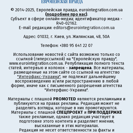
© 2014-2025, Европейская правда, eurointegration.com.ua
(
подробнее про нас
)
.
Субъект в сфере онлайн-медиа; идентификатор медиа -
R40-02162.
E-mail редакции:
editors@eurointegration.com.ua
Адрес: 01032, г. Киев, ул. Жилянская, 48, 50А
Телефон: +380 95 641 22 07
Использование новостей с сайта возможно только со
ссылкой (гиперссылкой) на "Европейскую правду",
www.eurointegration.com.ua. Републикация полного текста
статей, интервью и колонок -
запрещена
. Все материалы,
размещенные на этом сайте со ссылкой на агентство
"Интерфакс-Украина"
, не подлежат дальнейшему
воспроизведению и/или распространению в любой
форме, иначе как с письменного разрешения агентства
"Интерфакс-Украина".
Материалы с плашкой
PROMOTED
являются рекламными и
публикуются на правах рекламы. Редакция может не
разделять взгляды, которые в них промотируются.
Материалы с плашкой
СПЕЦПРОЕКТ
и
ПРИ ПОДДЕРЖКЕ
также рекламные, однако редакция участвует в
подготовке этого контента и разделяет мнения,
высказанные в этих материалах.
Редакция не несет ответственности за факты и