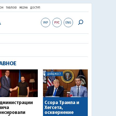
ОН
ТАБЛОID
MEZHA
ДОСТУП
УКР
РУС
ENG
АВНОЕ
ДАЙДЖЕСТ
администрации
Ссора Трампа и
чича
Хегсета,
онсировали
осквернение