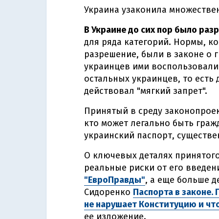
Украина узаконила множестве
В Украине до сих пор было ра
для ряда категорий. Нормы, к
разрешение, были в законе о г
украинцев ими воспользовалис
остальных украинцев, то есть
действовал "мягкий запрет".
Принятый в среду законопроект
кто может легально быть граж
украинский паспорт, существе
О ключевых деталях принятого
реальные риски от его введен
"ЕвроПравды"
, а еще больше д
Сидоренко
Паспорта в законе.
не нарушает Конституцию и чт
ее изложение.