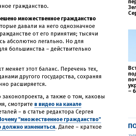
пе
нное гражданство.
Зе
Се
зрешено множественное гражданство
оторые давали на него однозначное
ражданстве от его принятия; тысячи
ь абсолютно легально. Но для
 для большинства – действительно
Вс
 меняет этот баланс. Перечень тех,
по
данами другого государства, сохраняя
по
нно расширяется.
ук
– 
 законопроекта, а также о том, каковы
ия, смотрите
в видео на канале
еталей – в статье редактора Сергея
 Почему "множественное гражданство"
ПО
о должно измениться
. Далее – краткое