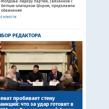
Молдова: лидеру партии, связанной с
4
беглым олигархом Шором, предъявили
обвинения
СЕ НОВОСТИ
БОР РЕДАКТОРА
енат пробивает стену
анкций: что за удар готовят в