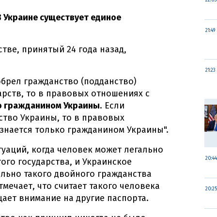
22:03
В Украине существует единое
21:49
тве, принятый 24 года назад,
21:23
брел гражданство (подданство)
арств, то в правовых отношениях с
о гражданином Украины
. Если
ство Украины, то в правовых
знается только гражданином Украины".
туаций, когда человек может легально
20:44
ого государства, и Украинское
ельно такого двойного гражданства
мечает, что считает такого человека
20:25
ает внимание на другие паспорта.