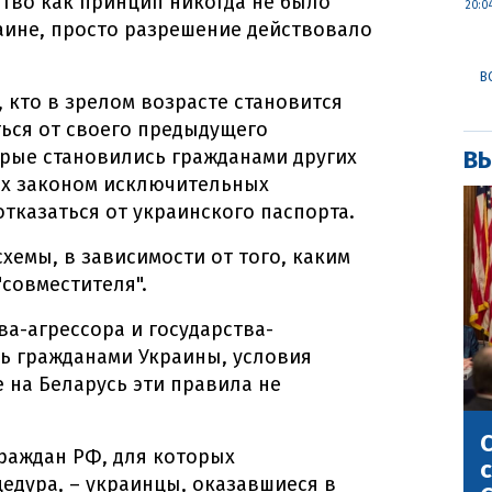
тво как принцип никогда не было
20:0
аине, просто разрешение действовало
В
, кто в зрелом возрасте становится
ься от своего предыдущего
орые становились гражданами других
ВЫ
ых законом исключительных
тказаться от украинского паспорта.
схемы, в зависимости от того, каким
"совместителя".
ва-агрессора и государства-
ть гражданами Украины, условия
 на Беларусь эти правила не
С
граждан РФ, для которых
с
едура, – украинцы, оказавшиеся в