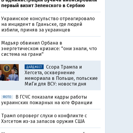
первый визит Зеленского в Сербию
Украинское консульство отреагировало
на инцидент в Гданьске, где людей
избили, приняв за украинцев
Мадьяр обвинил Орбана в
энергетическом кризисе: "они знали, что
система на грани"
Ссора Трампа и
ДАЙДЖЕСТ
Хегсета, осквернение
мемориала в Польше, польские
МиГи для ВСУ: новости дня
В ГСЧС показали кадры работы
ФОТО
украинских пожарных на юге Франции
Трамп опроверг слухи о конфликте с
Хэгсетом из-за запасов оружия США