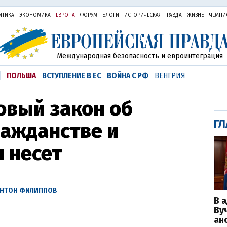
ИТИКА
ЭКОНОМИКА
ЕВРОПА
ФОРУМ
БЛОГИ
ИСТОРИЧЕСКАЯ ПРАВДА
ЖИЗНЬ
ЧЕМПИ
Международная безопасность и евроинтеграция
ПОЛЬША
ВСТУПЛЕНИЕ В ЕС
ВОЙНА С РФ
ВЕНГРИЯ
овый закон об
ГЛ
ражданстве и
н несет
НТОН ФИЛИППОВ
В 
Ву
ан