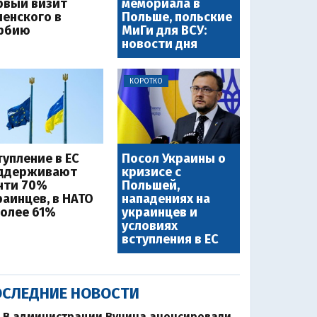
рвый визит
мемориала в
ленского в
Польше, польские
рбию
МиГи для ВСУ:
новости дня
КОРОТКО
тупление в ЕС
Посол Украины о
ддерживают
кризисе с
чти 70%
Польшей,
раинцев, в НАТО
нападениях на
более 61%
украинцев и
условиях
вступления в ЕС
СЛЕДНИЕ НОВОСТИ
В администрации Вучича анонсировали