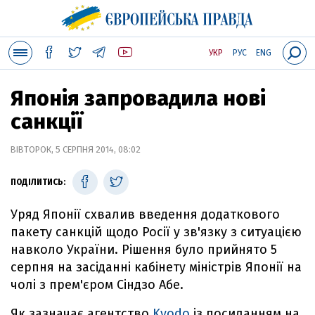
УКР
РУС
ENG
Японія запровадила нові
санкції
ВІВТОРОК, 5 СЕРПНЯ 2014, 08:02
ПОДІЛИТИСЬ:
Уряд Японії схвалив введення додаткового
пакету санкцій щодо Росії у зв'язку з ситуацією
навколо України. Рішення було прийнято 5
серпня на засіданні кабінету міністрів Японії на
чолі з прем'єром Сіндзо Абе.
Як зазначає агентство
Kyodo
із посиланням на