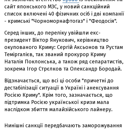
сайт японського МЗС, у новий санкційний
список включені 40 фізичних осіб і дві компанії
- кримські "Чорноморнафтогаз" і "Феодосія".
Серед інших, до переліку увійшли екс-
президент Віктор Янукович, керівництво
окупованого Криму: Сергій Аксьонов та Рустам
Теміргалієв, так званий прокурор Криму
Наталія Поклонська, а також ряд сепаратистів,
зокрема Ігор Стрєлков та Олександр Бородай.
Відзначається, що всі ці особи "причетні до
дестабілізації ситуації в Україні і анексування
Росією Криму". Крім того, зазначається, що
підтримка Росією української кризи мала
наслідком збиття малайзійського лайнеру.
Нинішні санкції передбачають заморожування