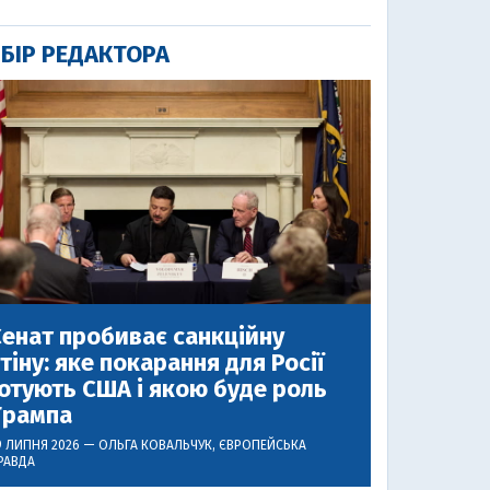
БІР РЕДАКТОРА
енат пробиває санкційну
тіну: яке покарання для Росії
отують США і якою буде роль
Трампа
9 ЛИПНЯ 2026 —
ОЛЬГА КОВАЛЬЧУК
, ЄВРОПЕЙСЬКА
РАВДА