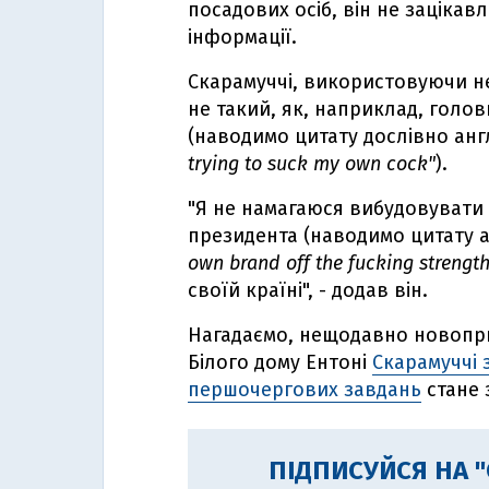
посадових осіб, він не зацікав
інформації.
Скарамуччі, використовуючи не
не такий, як, наприклад, голо
(наводимо цитату дослівно анг
trying to suck my own cock"
).
"Я не намагаюся вибудовувати 
президента (наводимо цитату 
own brand off the fucking strength
своїй країні", - додав він.
Нагадаємо, нещодавно новопри
Білого дому Ентоні
Скарамуччі 
першочергових завдань
стане 
ПІДПИСУЙСЯ НА 