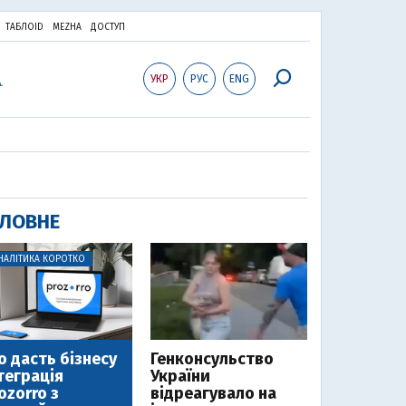
ТАБЛОID
MEZHA
ДОСТУП
УКР
РУС
ENG
ЛОВНЕ
НАЛІТИКА КОРОТКО
 дасть бізнесу
Генконсульство
теграція
України
ozorro з
відреагувало на