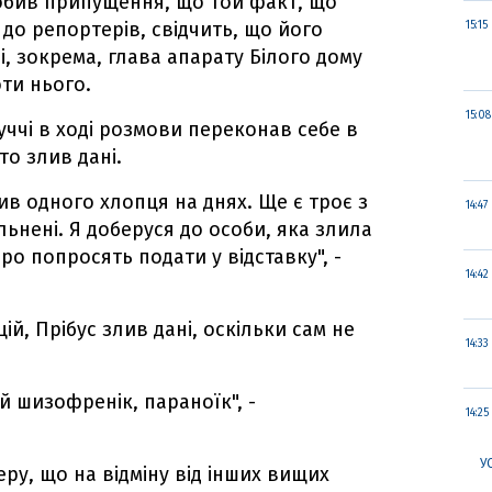
робив припущення, що той факт, що
до репортерів, свідчить, що його
15:15
, зокрема, глава апарату Білого дому
оти нього.
15:08
ччі в ході розмови переконав себе в
то злив дані.
нив одного хлопця на днях. Ще є троє з
14:47
ільнені. Я доберуся до особи, яка злила
оро попросять подати у відставку", -
14:42
ій, Прібус злив дані, оскільки сам не
14:33
й шизофренік, параноїк", -
14:25
У
ру, що на відміну від інших вищих