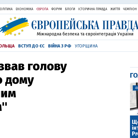
ОЛІТИКА
ЕКОНОМІКА
ЄВРОПА
ФОРУМ
БЛОГИ
ІСТОРИЧНА ПРАВДА
ЖИТТЯ
ЧЕМПІОН
Міжнародна безпека та євроінтеграція України
ОЛЬЩА
ВСТУП ДО ЄС
ВІЙНА З РФ
УГОРЩИНА
звав голову
ГО
о дому
ним
А
м"
Що
ін
Pr