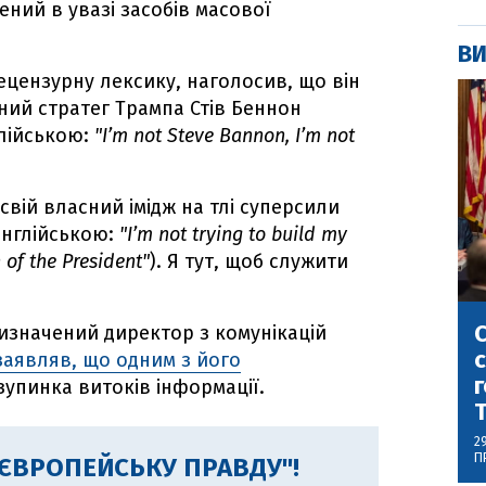
лений в увазі засобів масової
ВИ
цензурну лексику, наголосив, що він
вний стратег Трампа Стів Беннон
лійською:
"I’m not Steve Bannon, I’m not
свій власний імідж на тлі суперсили
англійською:
"I’m not trying to build my
 of the President"
). Я тут, щоб служити
С
значений директор з комунікацій
с
заявляв, що одним з його
г
зупинка витоків інформації.
2
П
"ЄВРОПЕЙСЬКУ ПРАВДУ"!