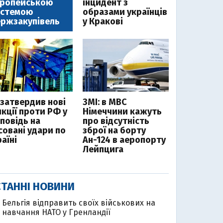
вропейською
інцидент з
истемою
образами українців
ржзакупівель
у Кракові
 затвердив нові
ЗМІ: в МВС
нкції проти РФ у
Німеччини кажуть
дповідь на
про відсутність
совані удари по
зброї на борту
аїні
Ан-124 в аеропорту
Лейпцига
ТАННІ НОВИНИ
Бельгія відправить своїх військових на
навчання НАТО у Гренландії