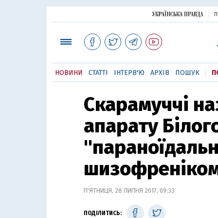
П
НОВИНИ
СТАТТІ
ІНТЕРВ'Ю
АРХІВ
ПОШУК
П
Скарамуччі на
апарату Білог
"параноїдаль
шизофреніко
П'ЯТНИЦЯ, 28 ЛИПНЯ 2017, 09:33
ПОДІЛИТИСЬ: