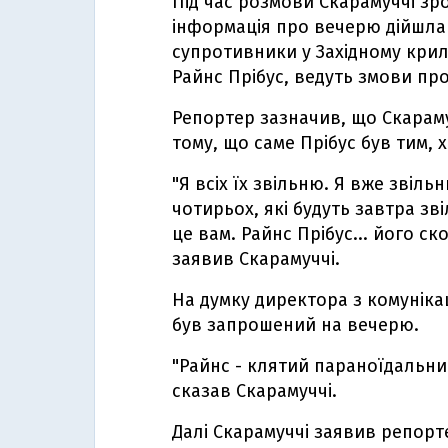
Під час розмови Скарамуччі з
інформація про вечерю дійшла 
супротивники у Західному крилі
Райнс Прібус, ведуть змови пр
Репортер зазначив, що Скараму
тому, що саме Прібус був тим, х
"Я всіх їх звільню. Я вже звіль
чотирьох, які будуть завтра зв
це вам. Райнс Прібус... його ск
заявив Скарамуччі.
На думку директора з комунікац
був запрошений на вечерю.
"Райнс - клятий параноїдальни
сказав Скарамуччі.
Далі Скарамуччі заявив репорте