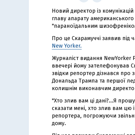
Новий директор із комунікацій
главу апарату американського
"параноїдальним шизофреніком"
Про це Скарамуччі заявив під
New Yorker.
Журналіст видання NewYorker Р
ввечері йому зателефонував Ск
звідки репортер дізнався про
Дональда Трампа та першої леді
колишнім виконавчим директо
"Хто злив вам ці дані?...Я про
сказати мені, хто злив вам цю 
репортера, погрожуючи звільни
дому.