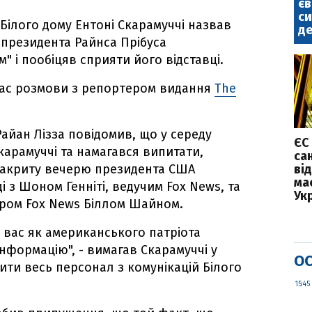
є
с
 Білого дому Ентоні Скарамуччі назвав
де
 президента Райнса Прібуса
 і пообіцяв сприяти його відставці.
 час розмови з репортером видання
The
айан Лізза повідомив, що у середу
ЄС
арамуччі та намагався випитати,
са
 закриту вечерю президента США
ві
ма
 з Шоном Генніті, ведучим Fox News, та
Укр
ром Fox News Біллом Шайном.
шу вас як американського патріота
інформацію", - вимагав Скарамуччі у
ОС
ти весь персонал з комунікацій Білого
15:45