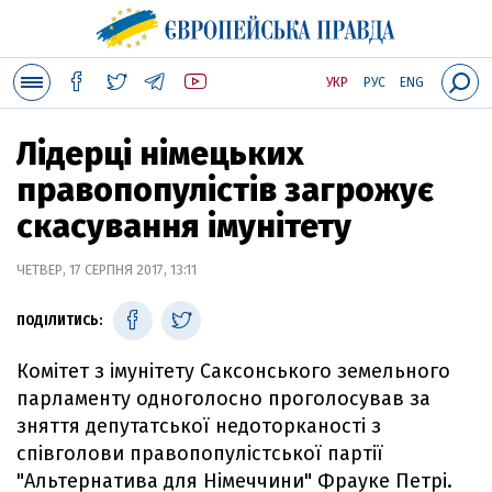
УКР
РУС
ENG
Лідерці німецьких
правопопулістів загрожує
скасування імунітету
ЧЕТВЕР, 17 СЕРПНЯ 2017, 13:11
ПОДІЛИТИСЬ:
Комітет з імунітету Саксонського земельного
парламенту одноголосно проголосував за
зняття депутатської недоторканості з
співголови правопопулістської партії
"Альтернатива для Німеччини" Фрауке Петрі.