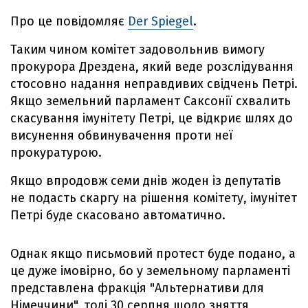
Про це повідомляє
Der Spiegel
.
Таким чином комітет задовольнив вимогу
прокурора Дрездена, який веде розслідування
стосовно надання неправдивих свідчень Петрі.
Якщо земельний парламент Саксонії схвалить
скасування імунітету Петрі, це відкриє шлях до
висунення обвинувачення проти неї
прокуратурою.
Якщо впродовж семи днів жоден із депутатів
не подасть скаргу на рішення комітету, імунітет
Петрі буде скасовано автоматично.
Однак якщо письмовий протест буде подано, а
це дуже імовірно, бо у земельному парламенті
представлена фракція "Альтернативи для
Німеччини", тоді 30 серпня щодо зняття