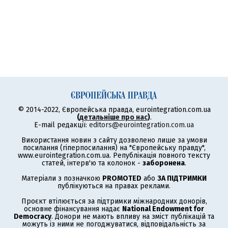
© 2014-2022, Європейська правда, eurointegration.com.ua
(
детальніше про нас
)
.
E-mail редакції:
editors@eurointegration.com.ua
Використання новин з сайту дозволено лише за умови
посилання (гіперпосилання) на "Європейську правду",
www.eurointegration.com.ua. Републікація повного тексту
статей, інтерв'ю та колонок -
заборонена
.
Матеріали з позначкою
PROMOTED
або
ЗА ПІДТРИМКИ
публікуються на правах реклами.
Проєкт втілюється за підтримки міжнародних донорів,
основне фінансування надає
National Endowment for
Democracy
. Донори не мають впливу на зміст публікацій та
можуть із ними не погоджуватися, відповідальність за