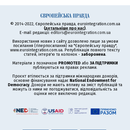
© 2014-2022, Європейська правда, eurointegration.com.ua
(
детальніше про нас
)
.
E-mail редакції:
editors@eurointegration.com.ua
Використання новин з сайту дозволено лише за умови
посилання (гіперпосилання) на "Європейську правду",
www.eurointegration.com.ua. Републікація повного тексту
статей, інтерв'ю та колонок -
заборонена
.
Матеріали з позначкою
PROMOTED
або
ЗА ПІДТРИМКИ
публікуються на правах реклами.
Проєкт втілюється за підтримки міжнародних донорів,
основне фінансування надає
National Endowment for
Democracy
. Донори не мають впливу на зміст публікацій та
можуть із ними не погоджуватися, відповідальність за
оцінки несе виключно редакція.