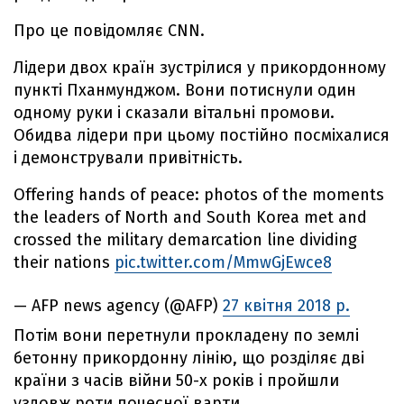
Про це повідомляє CNN.
Лідери двох країн зустрілися у прикордонному
пункті Пханмунджом. Вони потиснули один
одному руки і сказали вітальні промови.
Обидва лідери при цьому постійно посміхалися
і демонстрували привітність.
Offering hands of peace: photos of the moments
the leaders of North and South Korea met and
crossed the military demarcation line dividing
their nations
pic.twitter.com/MmwGjEwce8
— AFP news agency (@AFP)
27 квітня 2018 р.
Потім вони перетнули прокладену по землі
бетонну прикордонну лінію, що розділяє дві
країни з часів війни 50-х років і пройшли
уздовж роти почесної варти.