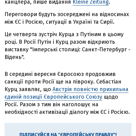
канцлера, пише видання
Kleine Zeitung
.
Переговори будуть зосереджені на відносинах
між ЄС і Росією, ситуації в Україні та Сирії.
Це четверта зустріч Курца з Путіним в цьому
році. В Росії Путін і Курц разом відкриють
виставку "Імперські столиці: Санкт-Петербург -
Відень".
В середині вересня Євросоюз продовжив
санкції проти Росії ще на півроку. Себастіан
Курц заявляє, що
Австрія повністю прихильна
єдиній позиції Європейського Союзу
щодо
Росії. Разом з тим він наголошує на
необхідності активізації діалогу між ЄС і Росією.
ПІДПИСУЙСЯ НА "ЄВРОПЕЙСЬКУ ПРАВДУ"!