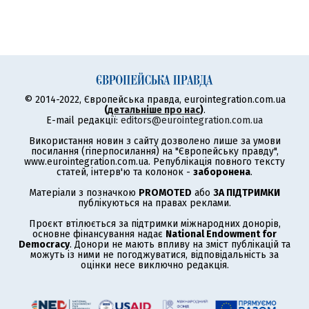
© 2014-2022, Європейська правда, eurointegration.com.ua
(
детальніше про нас
)
.
E-mail редакції:
editors@eurointegration.com.ua
Використання новин з сайту дозволено лише за умови
посилання (гіперпосилання) на "Європейську правду",
www.eurointegration.com.ua. Републікація повного тексту
статей, інтерв'ю та колонок -
заборонена
.
Матеріали з позначкою
PROMOTED
або
ЗА ПІДТРИМКИ
публікуються на правах реклами.
Проєкт втілюється за підтримки міжнародних донорів,
основне фінансування надає
National Endowment for
Democracy
. Донори не мають впливу на зміст публікацій та
можуть із ними не погоджуватися, відповідальність за
оцінки несе виключно редакція.