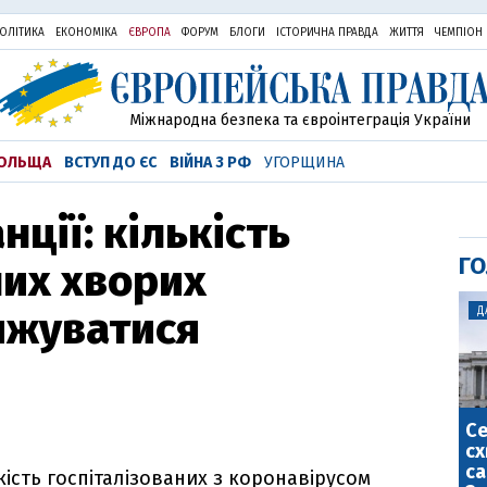
ОЛІТИКА
ЕКОНОМІКА
ЄВРОПА
ФОРУМ
БЛОГИ
ІСТОРИЧНА ПРАВДА
ЖИТТЯ
ЧЕМПІОН
Міжнародна безпека та євроінтеграція України
ОЛЬЩА
ВСТУП ДО ЄС
ВІЙНА З РФ
УГОРЩИНА
нції: кількість
ГО
них хворих
ижуватися
Д
С
сх
са
кість госпіталізованих з коронавірусом