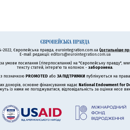
4-2022, Європейська правда, eurointegration.com.ua
(
детальніше пр
E-mail редакції:
editors@eurointegration.com.ua
а умови посилання (гіперпосилання) на "Європейську правду", www.
тексту статей, інтерв'ю та колонок -
заборонена
.
 з позначкою
PROMOTED
або
ЗА ПІДТРИМКИ
публікуються на права
их донорів, основне фінансування надає
National Endowment for 
жуть із ними не погоджуватися, відповідальність за оцінки несе в