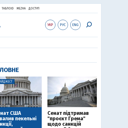
ТАБЛОID
MEZHA
ДОСТУП
УКР
РУС
ENG
ЛОВНЕ
АЙДЖЕСТ
енат США
Cенат підтримав
валив пекельні
"проєкт Грема"
нкції,
щодо санкцій