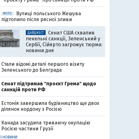
Вулиці польського Жешува
ФОТО
підтопило після рясної зливи
Сенат США схвалив
ДАЙДЖЕСТ
пекельні санкції, Зеленський у
Сербії, Сійярто загрожує тюрма:
новини дня
Стали відомі деталі першого візиту
Зеленського до Белграда
Cенат підтримав "проєкт Грема" щодо
санкцій проти РФ
Естонія завершила будівництво ще двох
ділянок кордону з Росією
Канада засудила триваючу окупацію
7
Росією частини Грузії
СІ НОВИНИ