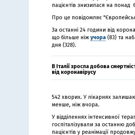
пацієнтів знизилася на понад 
Про це повідомляє "Європейсь
За останні 24 години від корон
що більше ніж
учора
(83) та на
дня (328).
В Італії зросла добова смертніс
від коронавірусу
542 хворих. У лікарнях залишаю
менше, ніж вчора.
У відділеннях інтенсивної терап
госпіталізували за останню доб
пацієнтів у реанімації продовж