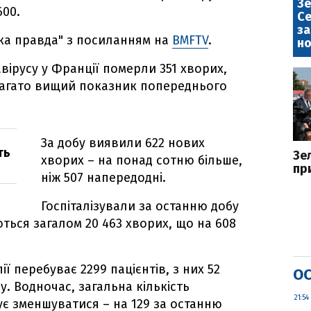
Зе
600.
Се
за
ка правда" з посиланням на
BMFTV
.
но
авірусу у Франції померли 351 хворих,
багато вищий показник попереднього
За добу виявили 622 нових
ть
Зе
хворих – на понад сотню більше,
пр
ніж 507 напередодні.
Госпіталізували за останню добу
ться загалом 20 463 хворих, що на 608
ії перебуває 2299 пацієнтів, з них 52
ОС
у. Водночас, загальна кількість
21:54
ує зменшуватися – на 129 за останню