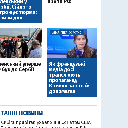
ленський у
проти РФ
рбії, Сійярто
грожує тюрма:
вини дня
АНАЛІТИКА КОРОТКО
ленський уперше
Як французькі
ибув до Сербії
медіа досі
транслюють
пропаганду
Кремля та хто їм
допомагає
ТАННІ НОВИНИ
Cибіга привітав ухвалення Сенатом США
"проєкту Грема" про санкції проти РФ