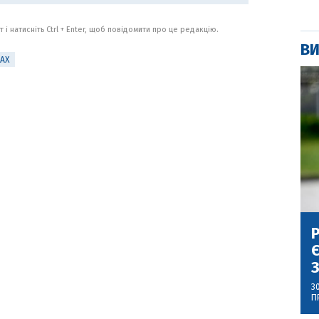
 і натисніть Ctrl + Enter, щоб повідомити про це редакцію.
ВИ
РАХ
Р
Є
З
3
П