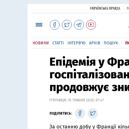
П
НОВИНИ
СТАТТІ
ІНТЕРВ'Ю
АРХІВ
ПОШУК
П
Епідемія у Фра
госпіталізова
продовжує зн
П'ЯТНИЦЯ, 15 ТРАВНЯ 2020, 07:47
ПОДІЛИТИСЬ:
За останню добу у Франції кіль