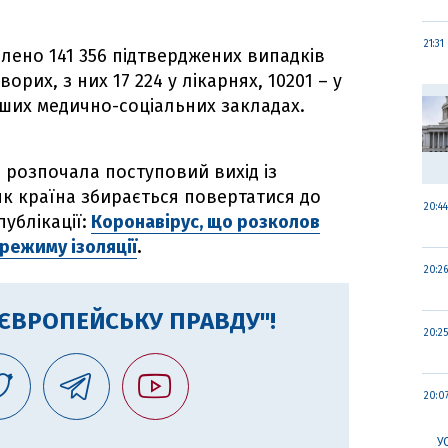
21:31
явлено 141 356 підтверджених випадків
орих, з них 17 224 у лікарнях, 10201 – у
інших медично-соціальних закладах.
я розпочала поступовий вихід із
як країна збирається повертатися до
20:44
ублікації:
Коронавірус, що розколов
 режиму ізоляції
.
20:26
"ЄВРОПЕЙСЬКУ ПРАВДУ"!
20:25
20:0
У