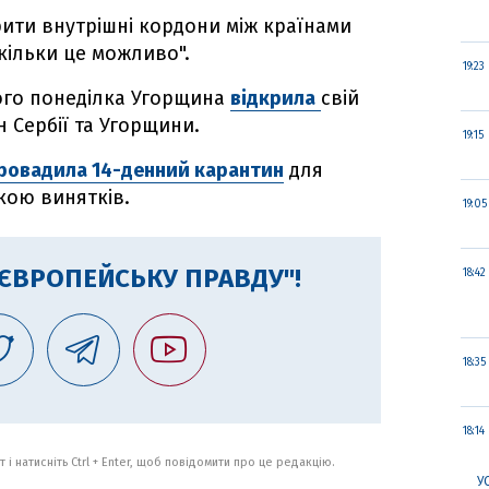
рити внутрішні кордони між країнами
кільки це можливо".
19:23
ього понеділка Угорщина
відкрила
свій
 Сербії та Угорщини.
19:15
ровадила 14-денний карантин
для
кою винятків.
19:05
"ЄВРОПЕЙСЬКУ ПРАВДУ"!
18:42
18:35
18:14
 і натисніть Ctrl + Enter, щоб повідомити про це редакцію.
У