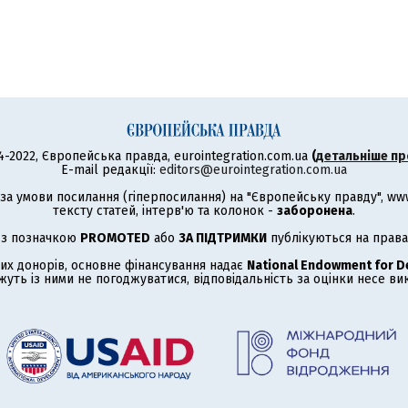
4-2022, Європейська правда, eurointegration.com.ua
(
детальніше пр
E-mail редакції:
editors@eurointegration.com.ua
а умови посилання (гіперпосилання) на "Європейську правду", www.
тексту статей, інтерв'ю та колонок -
заборонена
.
 з позначкою
PROMOTED
або
ЗА ПІДТРИМКИ
публікуються на права
их донорів, основне фінансування надає
National Endowment for 
жуть із ними не погоджуватися, відповідальність за оцінки несе в