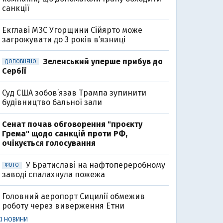
санкції
Екглаві МЗС Угорщини Сійярто може
загрожувати до 3 років в’язниці
Зеленський уперше прибув до
ДОПОВНЕНО
Сербії
Суд США зобов’язав Трампа зупинити
будівництво бальної зали
Сенат почав обговорення "проєкту
Грема" щодо санкцій проти РФ,
очікується голосування
У Братиславі на нафтопереробному
ФОТО
заводі спалахнула пожежа
Головний аеропорт Сицилії обмежив
роботу через виверження Етни
СІ НОВИНИ