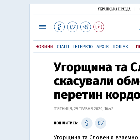
П
НОВИНИ
СТАТТІ
ІНТЕРВ'Ю
АРХІВ
ПОШУК
П
Угорщина та С
скасували об
перетин корд
П'ЯТНИЦЯ, 29 ТРАВНЯ 2020, 16:42
ПОДІЛИТИСЬ:
Угорщина та Словенія взаємно