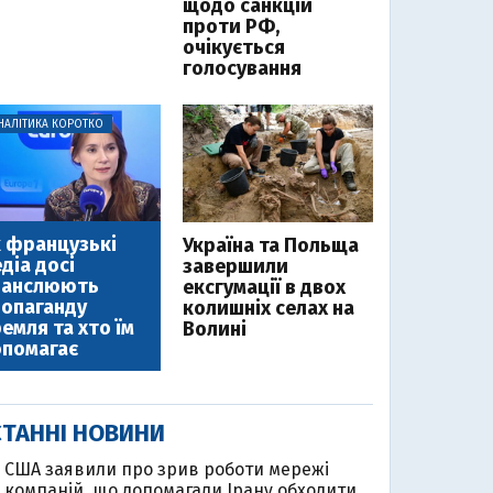
щодо санкцій
проти РФ,
очікується
голосування
НАЛІТИКА КОРОТКО
 французькі
Україна та Польща
діа досі
завершили
ранслюють
ексгумації в двох
опаганду
колишніх селах на
емля та хто їм
Волині
помагає
ТАННІ НОВИНИ
США заявили про зрив роботи мережі
компаній, що допомагали Ірану обходити