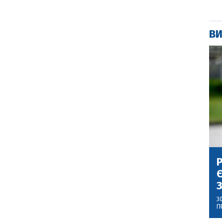
ВИ
Р
Є
З
3
П