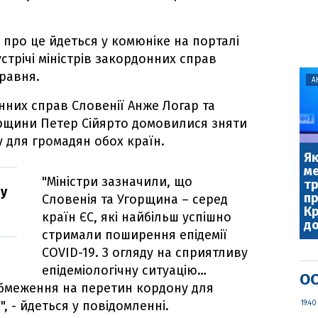
 про це йдеться у комюніке на порталі
устрічі міністрів закордонних справ
травня.
А
донних справ Словенії Анже Логар та
орщини Петер Сійярто домовилися зняти
 для громадян обох країн.
Як
ме
"Міністри зазначили, що
т
ну
пр
Словенія та Угорщина – серед
Кр
країн ЄС, які найбільш успішно
до
стримали поширення епідемії
COVID-19. З огляду на сприятливу
епідеміологічну ситуацію…
ОС
обмеження на перетин кордону для
, - йдеться у повідомленні.
19:40