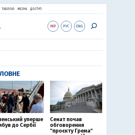
ТАБЛОID
MEZHA
ДОСТУП
УКР
РУС
ENG
ЛОВНЕ
ленський уперше
Сенат почав
ибув до Сербії
обговорення
"проєкту Грема"