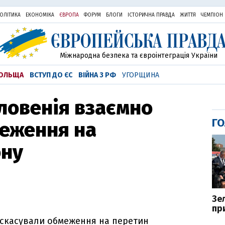
ОЛІТИКА
ЕКОНОМІКА
ЄВРОПА
ФОРУМ
БЛОГИ
ІСТОРИЧНА ПРАВДА
ЖИТТЯ
ЧЕМПІОН
Міжнародна безпека та євроінтеграція України
ОЛЬЩА
ВСТУП ДО ЄС
ВІЙНА З РФ
УГОРЩИНА
ловенія взаємно
ГО
меження на
ону
Зе
пр
 скасували обмеження на перетин