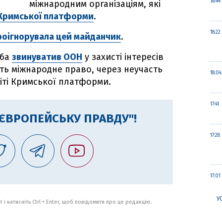
18:44
міжнародним організаціям, які
 Кримської платформи
.
18:22
оігнорувала цей майданчик
.
еба
звинуватив ООН
у захисті інтересів
ть міжнародне право, через неучасть
18:04
міті Кримської платформи.
17:41
"ЄВРОПЕЙСЬКУ ПРАВДУ"!
17:28
17:01
У
 і натисніть Ctrl + Enter, щоб повідомити про це редакцію.