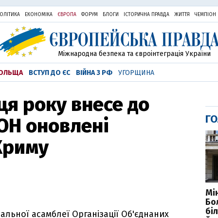
ОЛІТИКА
ЕКОНОМІКА
ЄВРОПА
ФОРУМ
БЛОГИ
ІСТОРИЧНА ПРАВДА
ЖИТТЯ
ЧЕМПІОН
Міжнародна безпека та євроінтеграція України
ОЛЬЩА
ВСТУП ДО ЄС
ВІЙНА З РФ
УГОРЩИНА
ця року внесе до
ГО
ОН оновлені
Криму
Мі
Бо
бі
альної асамблеї Організації Об'єднаних