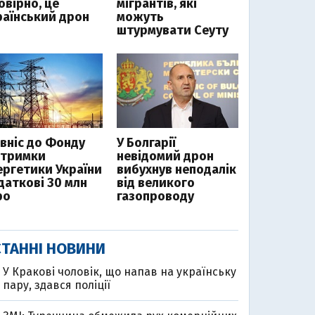
овірно, це
мігрантів, які
раїнський дрон
можуть
штурмувати Сеуту
 вніс до Фонду
У Болгарії
дтримки
невідомий дрон
ергетики України
вибухнув неподалік
даткові 30 млн
від великого
ро
газопроводу
ТАННІ НОВИНИ
У Кракові чоловік, що напав на українську
пару, здався поліції