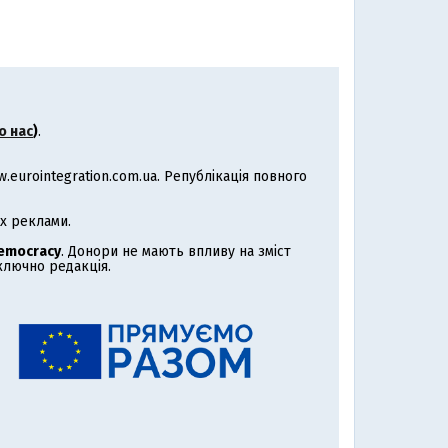
о нас
)
.
eurointegration.com.ua. Републікація повного
х реклами.
Democracy
. Донори не мають впливу на зміст
иключно редакція.