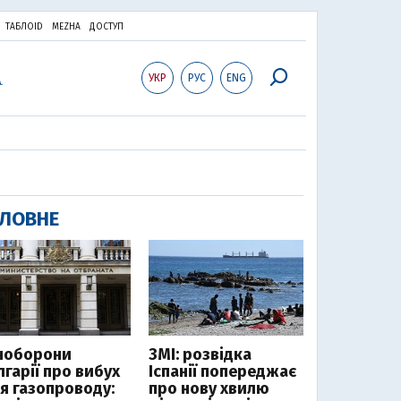
ТАБЛОID
MEZHA
ДОСТУП
УКР
РУС
ENG
ЛОВНЕ
ноборони
ЗМІ: розвідка
лгарії про вибух
Іспанії попереджає
ля газопроводу:
про нову хвилю