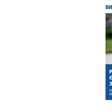
ВИ
Р
Є
З
3
П