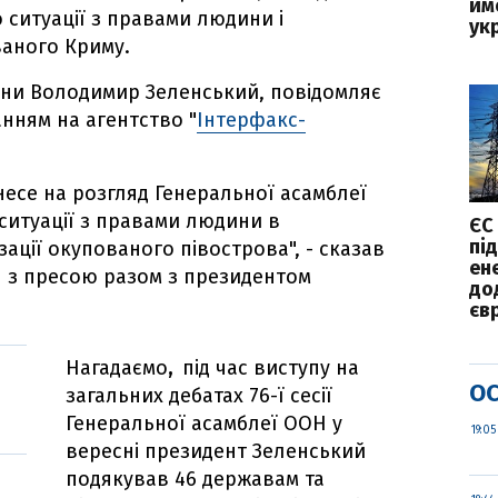
йм
 ситуації з правами людини і
ук
ваного Криму.
їни Володимир Зеленський, повідомляє
нням на агентство "
Інтерфакс-
несе на розгляд Генеральної асамблеї
ситуації з правами людини в
ЄС
пі
ації окупованого півострова", - сказав
ен
я з пресою разом з президентом
до
єв
Нагадаємо
,
під час виступу на
ОС
загальних дебатах 76-ї сесії
Генеральної асамблеї ООН у
19:05
вересні президент Зеленський
подякував 46 державам та