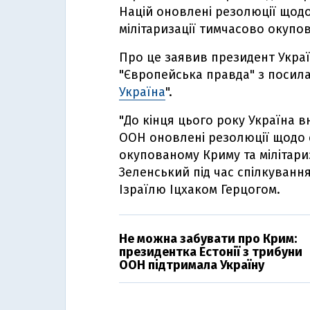
Націй оновлені резолюції щодо
мілітаризації тимчасово окупо
Про це заявив президент Укра
"Європейська правда" з посила
Україна
".
"До кінця цього року Україна в
ООН оновлені резолюції щодо 
окупованому Криму та мілітариз
Зеленський під час спілкуванн
Ізраїлю Іцхаком Герцогом.
Не можна забувати про Крим:
президентка Естонії з трибуни
ООН підтримала Україну