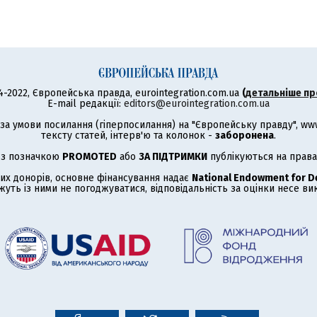
4-2022, Європейська правда, eurointegration.com.ua
(
детальніше пр
E-mail редакції:
editors@eurointegration.com.ua
а умови посилання (гіперпосилання) на "Європейську правду", www.
тексту статей, інтерв'ю та колонок -
заборонена
.
 з позначкою
PROMOTED
або
ЗА ПІДТРИМКИ
публікуються на права
их донорів, основне фінансування надає
National Endowment for 
жуть із ними не погоджуватися, відповідальність за оцінки несе в