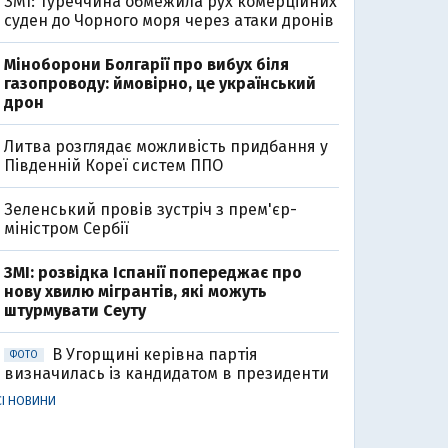
ЗМІ: Туреччина обмежила рух комерційних
суден до Чорного моря через атаки дронів
Міноборони Болгарії про вибух біля
газопроводу: ймовірно, це український
дрон
Литва розглядає можливість придбання у
Південній Кореї систем ППО
Зеленський провів зустріч з прем'єр-
міністром Сербії
ЗМІ: розвідка Іспанії попереджає про
нову хвилю мігрантів, які можуть
штурмувати Сеуту
В Угорщині керівна партія
ФОТО
визначилась із кандидатом в президенти
СІ НОВИНИ