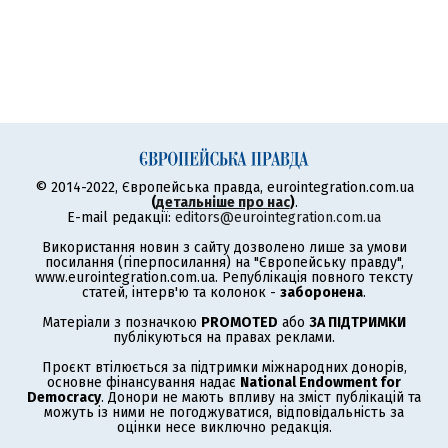
© 2014-2022, Європейська правда, eurointegration.com.ua
(
детальніше про нас
)
.
E-mail редакції:
editors@eurointegration.com.ua
Використання новин з сайту дозволено лише за умови
посилання (гіперпосилання) на "Європейську правду",
www.eurointegration.com.ua. Републікація повного тексту
статей, інтерв'ю та колонок -
заборонена
.
Матеріали з позначкою
PROMOTED
або
ЗА ПІДТРИМКИ
публікуються на правах реклами.
Проєкт втілюється за підтримки міжнародних донорів,
основне фінансування надає
National Endowment for
Democracy
. Донори не мають впливу на зміст публікацій та
можуть із ними не погоджуватися, відповідальність за
оцінки несе виключно редакція.