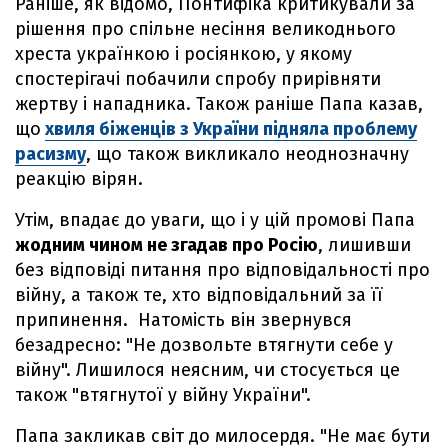
Раніше, як відомо, Понтифіка критикували за
рішення про спільне несіння великоднього
хреста українкою і росіянкою, у якому
спостерігачі побачили спробу прирівняти
жертву і нападника. Також раніше Папа казав,
що
хвиля біженців з України підняла проблему
расизму
, що також викликало неоднозначну
реакцію вірян.
Утім, впадає до уваги, що і у цій промові Папа
жодним чином не згадав про Росію
, лишивши
без відповіді питання про відповідальності про
війну, а також те, хто відповідальний за її
припинення. Натомість він звернувся
безадресно: "Не дозвольте втягнути себе у
війну". Лишилося неясним, чи стосується це
також "втягнутої у війну України".
Папа закликав світ до милосердя. "Не має бути